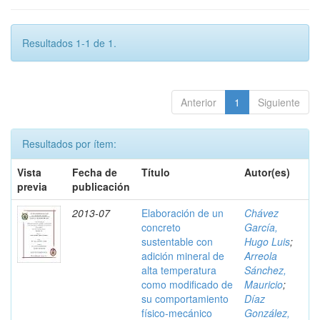
Resultados 1-1 de 1.
Anterior
1
Siguiente
Resultados por ítem:
Vista
Fecha de
Título
Autor(es)
previa
publicación
2013-07
Elaboración de un
Chávez
concreto
García,
sustentable con
Hugo Luis
;
adición mineral de
Arreola
alta temperatura
Sánchez,
como modificado de
Mauricio
;
su comportamiento
Díaz
físico-mecánico
González,