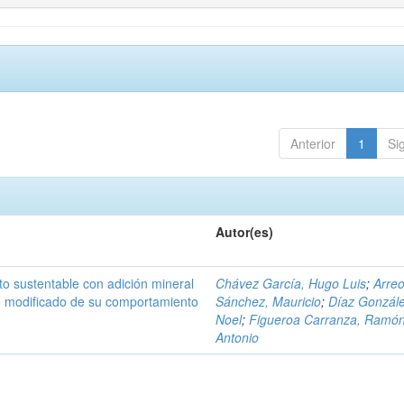
Anterior
1
Si
Autor(es)
to sustentable con adición mineral
Chávez García, Hugo Luis
;
Arreo
o modificado de su comportamiento
Sánchez, Mauricio
;
Díaz Gonzále
Noel
;
Figueroa Carranza, Ramó
Antonio