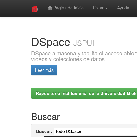
Página de inicio
Listar
Ayuda
Skip
navigation
DSpace
JSPUI
DSpace almacena y facilita el acceso abiert
vídeos y colecciones de datos.
Leer más
Repositorio Institucional de la Universidad Mi
Buscar
Buscar: