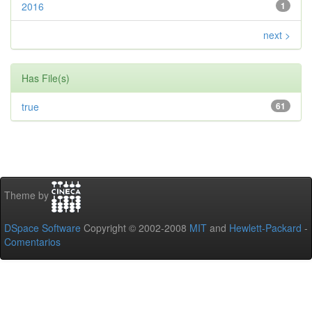
2016
1
next >
Has File(s)
true
61
Theme by
DSpace Software
Copyright © 2002-2008
MIT
and
Hewlett-Packard
-
Comentarios