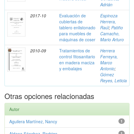
Adrián
2017-10
Evaluación de
Espinoza
cubiertas de
Herrera,
tablero enlistonado
Raúl
;
Patiño
para muebles de
Camacho,
máquinas de coser
Mario Arturo
2010-09
Tratamientos de
Herrera
control fitosanitario
Ferreyra,
en madera maciza
Marco
y embalajes
Antonio
;
Gómez
Reyes, Leticia
Otras opciones relacionadas
Autor
Aguilera Martínez, Nancy
1
Aldana Sánchez, Rodrigo
1