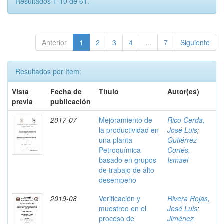
Resultados 1-10 de 61.
Anterior
1
2
3
4
...
7
Siguiente
Resultados por ítem:
Vista
Fecha de
Título
Autor(es)
previa
publicación
2017-07
Mejoramiento de
Rico Cerda,
la productividad en
José Luis
;
una planta
Gutiérrez
Petroquímica
Cortés,
basado en grupos
Ismael
de trabajo de alto
desempeño
2019-08
Verificación y
Rivera Rojas,
muestreo en el
José Luis
;
proceso de
Jiménez