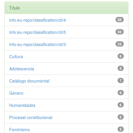
Título
info:eu-repo/classification/cti/4
88
info:eu-repo/classification/cti/5
50
info:eu-repo/classification/cti/3
25
Cultura
9
Adolescencia
8
Catálogo documental
7
Género
6
Humanidades
6
Procesal constitucional
6
Feminismo
5