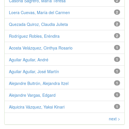
Casorla Sagrero, María Teresa
2
Loera Cuevas, María del Carmen
2
Quezada Quiroz, Claudia Julieta
2
Rodríguez Robles, Eréndira
2
Acosta Velázquez, Cinthya Rosario
1
Aguilar Aguilar, André
1
Aguilar Aguilar, José Martín
1
Alejandre Buitrón, Alejandra Itzel
1
Alejandre Vargas, Edgard
1
Alquicira Vázquez, Yaksi Kinari
1
next >