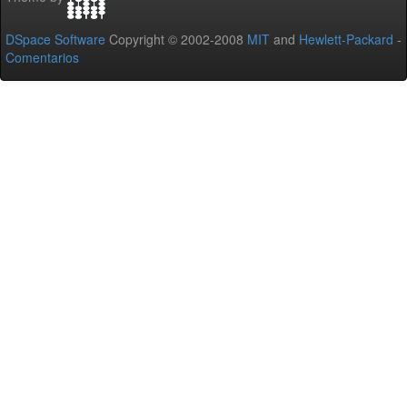
DSpace Software
Copyright © 2002-2008
MIT
and
Hewlett-Packard
-
Comentarios