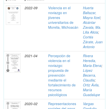
2022-09
Violencia en el
Huerta
noviazgo en
Baltazar,
jóvenes
Mayra Itzel
;
universitarios de
Alcántar
Morelia, Michoacán
Zavala, Ma.
Lilia Alicia
;
Cortés
Zárate, Juan
Antonio
2021-04
Percepción de
Rivera
violencia en el
Heredia,
noviazgo:
Maria Elena
;
propuesta de
López
prevención
Becerra,
mediante el
Claudia
;
fortalecimiento de
Ortiz Ávila,
recursos
María
psicológicos
Guadalupe
2020-02
Representaciones
Vargas
sociales del amor
Garduño,