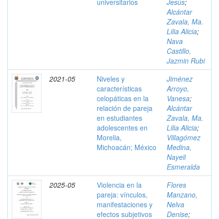
universitarios
Jesús
;
Alcántar
Zavala, Ma.
Lilia Alicia
;
Nava
Castillo,
Jazmin Rubi
2021-05
Niveles y
Jiménez
características
Arroyo,
celopáticas en la
Vanesa
;
relación de pareja
Alcántar
en estudiantes
Zavala, Ma.
adolescentes en
Lilia Alicia
;
Morelia,
Villagómez
Michoacán; México
Medina,
Nayeli
Esmeralda
2025-05
Violencia en la
Flores
pareja: vínculos,
Manzano,
manifestaciones y
Nelva
efectos subjetivos
Denise
;