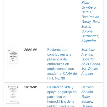
Blum
Grynberg,
Bertha
;
Ramírez de
Garay, Rosa
María
;
Corona
Hernández,
Alejandra
2006-08
Factores que
Martínez
contribuyen a la
Arenas,
presencia de
Roberto
;
embarazos en
Solís Gaona,
adolescentes que
Ma. De los
acuden al CARA del
Ángeles
H.R. No. 30
2018-02
Calidad de vida y
Serrano
apoyo de pareja en
Sansón,
pacientes en
Pablo
hemodiálisis de la
Estaley
;
unidad médica de
Salinas