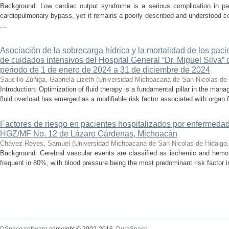
Background: Low cardiac output syndrome is a serious complication in pat
cardiopulmonary bypass, yet it remains a poorly described and understood con
...
Asociación de la sobrecarga hídrica y la mortalidad de los pac
de cuidados intensivos del Hospital General “Dr. Miguel Silva” 
periodo de 1 de enero de 2024 a 31 de diciembre de 2024
Saucillo Zúñiga, Gabriela Lizeth
(
Universidad Michoacana de San Nicolas de 
Introduction: Optimization of fluid therapy is a fundamental pillar in the manag
fluid overload has emerged as a modifiable risk factor associated with organ f
Factores de riesgo en pacientes hospitalizados por enfermedad
HGZ/MF No. 12 de Lázaro Cárdenas, Michoacán
Chávez Reyes, Samuel
(
Universidad Michoacana de San Nicolas de Hidalgo
Background: Cerebral vascular events are classified as ischemic and hemor
frequent in 80%, with blood pressure being the most predominant risk factor in 