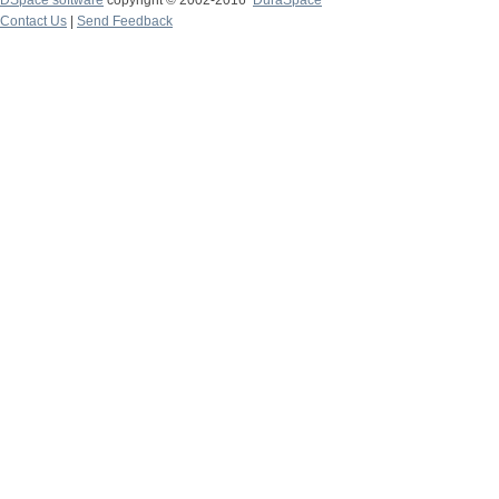
DSpace software
copyright © 2002-2016
DuraSpace
Contact Us
|
Send Feedback