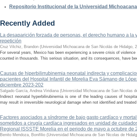
Repositorio Institucional de la Universidad Michoacan
Recently Added
La desaparición forzada de personas, el derecho humano a la ver
repetición
Cruz Vilchiz, Brandon
(
Universidad Michoacana de San Nicolás de Hidalgo
,
2
For several years, Mexico has been experiencing a severe crisis of violence 
counted in thousands. This serious situation, and its consequences, have be
Causas de hiperbilirrubinemia neonatal indirecta y complicaci
pacientes del Hospital Infantil de Morelia Eva Sámano de Lópe
diciembre 2023-202
Salgado García, Andrea Viridiana
(
Universidad Michoacana de San Nicolas d
Indirect neonatal hyperbilirubinemia is one of the leading causes of hospita
may result in irreversible neurological damage when not identified and treated 
Factores asociados a síndrome de bajo gasto cardíaco y mortal
sometidos a cirugía cardíaca ingresados en unidad de cuidados
Regional ISSSTE Morelia en el periodo de mayo a octubre de 
Benito Mendoza, Bonifilio
(
Universidad Michoacana de San Nicolas de Hidal