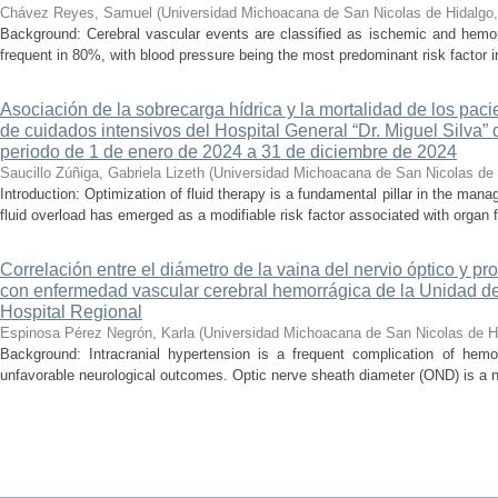
Chávez Reyes, Samuel
(
Universidad Michoacana de San Nicolas de Hidalgo
Background: Cerebral vascular events are classified as ischemic and hemor
frequent in 80%, with blood pressure being the most predominant risk factor in 
Asociación de la sobrecarga hídrica y la mortalidad de los pac
de cuidados intensivos del Hospital General “Dr. Miguel Silva” 
periodo de 1 de enero de 2024 a 31 de diciembre de 2024
Saucillo Zúñiga, Gabriela Lizeth
(
Universidad Michoacana de San Nicolas de 
Introduction: Optimization of fluid therapy is a fundamental pillar in the manag
fluid overload has emerged as a modifiable risk factor associated with organ f
Correlación entre el diámetro de la vaina del nervio óptico y pr
con enfermedad vascular cerebral hemorrágica de la Unidad de
Hospital Regional
Espinosa Pérez Negrón, Karla
(
Universidad Michoacana de San Nicolas de H
Background: Intracranial hypertension is a frequent complication of hemo
unfavorable neurological outcomes. Optic nerve sheath diameter (OND) is a no