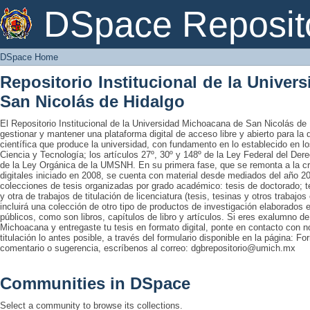
DSpace Home
DSpace Reposit
DSpace Home
Repositorio Institucional de la Unive
San Nicolás de Hidalgo
El Repositorio Institucional de la Universidad Michoacana de San Nicolás de 
gestionar y mantener una plataforma digital de acceso libre y abierto para la
científica que produce la universidad, con fundamento en lo establecido en lo
Ciencia y Tecnología; los artículos 27º, 30º y 148º de la Ley Federal del Derec
de la Ley Orgánica de la UMSNH. En su primera fase, que se remonta a la cre
digitales iniciado en 2008, se cuenta con material desde mediados del año 20
colecciones de tesis organizadas por grado académico: tesis de doctorado; te
y otra de trabajos de titulación de licenciatura (tesis, tesinas y otros trabaj
incluirá una colección de otro tipo de productos de investigación elaborados 
públicos, como son libros, capítulos de libro y artículos. Si eres exalumno d
Michoacana y entregaste tu tesis en formato digital, ponte en contacto con nos
titulación lo antes posible, a través del formulario disponible en la página: Fo
comentario o sugerencia, escríbenos al correo: dgbrepositorio@umich.mx
Communities in DSpace
Select a community to browse its collections.