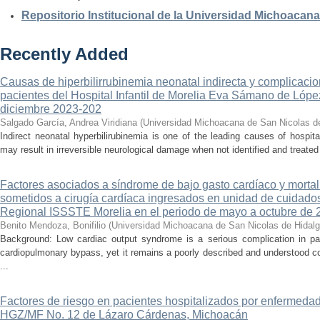
Repositorio Institucional de la Universidad Michoacan
Recently Added
Causas de hiperbilirrubinemia neonatal indirecta y complicaci
pacientes del Hospital Infantil de Morelia Eva Sámano de Lópe
diciembre 2023-202
Salgado García, Andrea Viridiana
(
Universidad Michoacana de San Nicolas d
Indirect neonatal hyperbilirubinemia is one of the leading causes of hospita
may result in irreversible neurological damage when not identified and treated 
Factores asociados a síndrome de bajo gasto cardíaco y mortal
sometidos a cirugía cardíaca ingresados en unidad de cuidados
Regional ISSSTE Morelia en el periodo de mayo a octubre de 
Benito Mendoza, Bonifilio
(
Universidad Michoacana de San Nicolas de Hidal
Background: Low cardiac output syndrome is a serious complication in pat
cardiopulmonary bypass, yet it remains a poorly described and understood con
...
Factores de riesgo en pacientes hospitalizados por enfermedad
HGZ/MF No. 12 de Lázaro Cárdenas, Michoacán