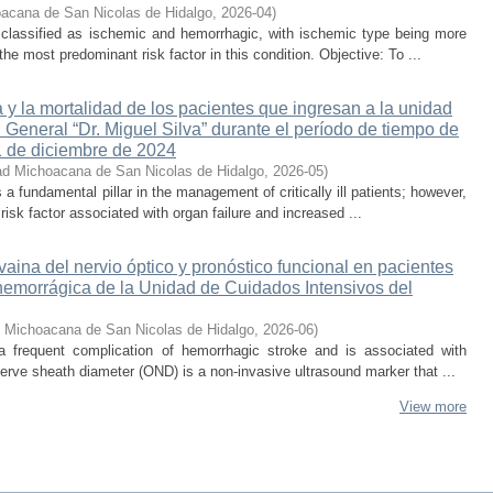
acana de San Nicolas de Hidalgo
,
2026-04
)
 classified as ischemic and hemorrhagic, with ischemic type being more
he most predominant risk factor in this condition. Objective: To ...
 y la mortalidad de los pacientes que ingresan a la unidad
 General “Dr. Miguel Silva” durante el período de tiempo de
1 de diciembre de 2024
ad Michoacana de San Nicolas de Hidalgo
,
2026-05
)
s a fundamental pillar in the management of critically ill patients; however,
isk factor associated with organ failure and increased ...
 vaina del nervio óptico y pronóstico funcional en pacientes
hemorrágica de la Unidad de Cuidados Intensivos del
d Michoacana de San Nicolas de Hidalgo
,
2026-06
)
 a frequent complication of hemorrhagic stroke and is associated with
erve sheath diameter (OND) is a non-invasive ultrasound marker that ...
View more