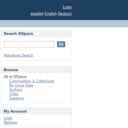
Login
español
English
Deutsch
Search DSpace
Advanced Search
Browse
All of DSpace
Communities & Collections
By Issue Date
Authors
Titles
Subjects
My Account
Login
Register