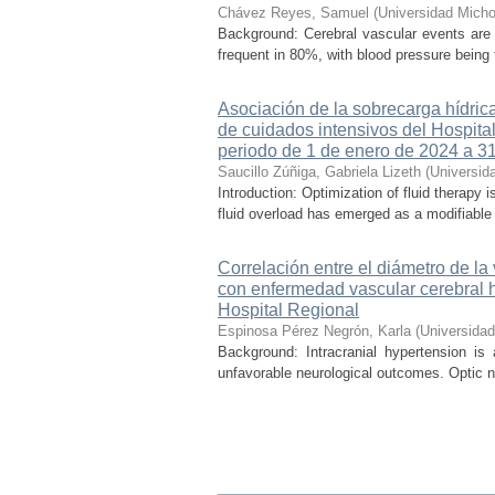
Chávez Reyes, Samuel
(
Universidad Micho
Background: Cerebral vascular events are
frequent in 80%, with blood pressure being t
Asociación de la sobrecarga hídrica
de cuidados intensivos del Hospital
periodo de 1 de enero de 2024 a 3
Saucillo Zúñiga, Gabriela Lizeth
(
Universid
Introduction: Optimization of fluid therapy i
fluid overload has emerged as a modifiable r
Correlación entre el diámetro de la
con enfermedad vascular cerebral 
Hospital Regional
Espinosa Pérez Negrón, Karla
(
Universida
Background: Intracranial hypertension is
unfavorable neurological outcomes. Optic n