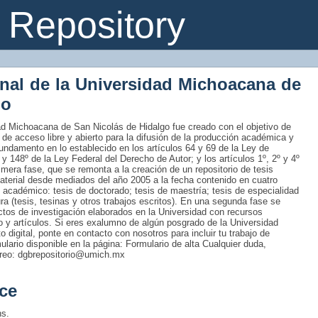
Repository
onal de la Universidad Michoacana de
go
idad Michoacana de San Nicolás de Hidalgo fue creado con el objetivo de
 de acceso libre y abierto para la difusión de la producción académica y
fundamento en lo establecido en los artículos 64 y 69 de la Ley de
 y 148º de la Ley Federal del Derecho de Autor; y los artículos 1º, 2º y 4º
era fase, que se remonta a la creación de un repositorio de tesis
material desde mediados del año 2005 a la fecha contenido en cuatro
 académico: tesis de doctorado; tesis de maestría; tesis de especialidad
tura (tesis, tesinas y otros trabajos escritos). En una segunda fase se
uctos de investigación elaborados en la Universidad con recursos
ro y artículos. Si eres exalumno de algún posgrado de la Universidad
 digital, ponte en contacto con nosotros para incluir tu trabajo de
rmulario disponible en la página: Formulario de alta Cualquier duda,
rreo: dgbrepositorio@umich.mx
ce
ns.