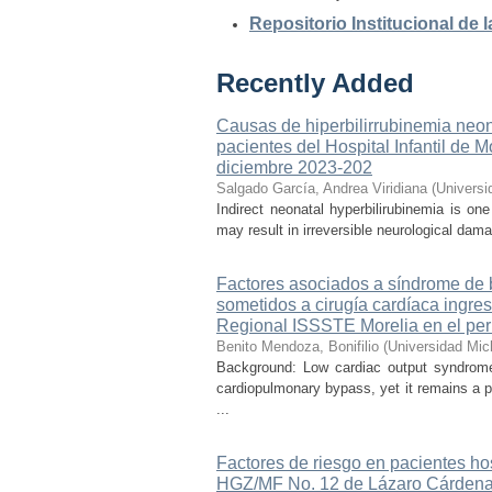
Repositorio Institucional de
Recently Added
Causas de hiperbilirrubinemia neon
pacientes del Hospital Infantil de
diciembre 2023-202
Salgado García, Andrea Viridiana
(
Universi
Indirect neonatal hyperbilirubinemia is on
may result in irreversible neurological dama
Factores asociados a síndrome de b
sometidos a cirugía cardíaca ingre
Regional ISSSTE Morelia en el per
Benito Mendoza, Bonifilio
(
Universidad Mic
Background: Low cardiac output syndrome 
cardiopulmonary bypass, yet it remains a p
...
Factores de riesgo en pacientes ho
HGZ/MF No. 12 de Lázaro Cárdena