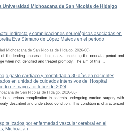
 la Universidad Michoacana de San Nicolás de Hidalgo
atal indirecta y complicaciones neurológicas asociadas en
 Morelia Eva Sámano de López Mateos en el periodo
dad Michoacana de San Nicolas de Hidalgo
,
2026-06
)
e of the leading causes of hospitalization during the neonatal period and
ge when not identified and treated promptly. The aim of this ...
ajo gasto cardíaco y mortalidad a 30 días en pacientes
sados en unidad de cuidados intensivos del Hospital
iodo de mayo a octubre de 2024
hoacana de San Nicolas de Hidalgo
,
2026-06
)
is a serious complication in patients undergoing cardiac surgery with
oorly described and understood condition. This condition is characterized
spitalizados por enfermedad vascular cerebral en el
s, Michoacán