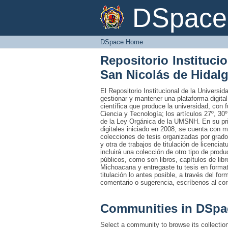
DSpace Home
DSpace 
DSpace Home
Repositorio Instituci
San Nicolás de Hidal
El Repositorio Institucional de la Univers
gestionar y mantener una plataforma digital
científica que produce la universidad, con 
Ciencia y Tecnología; los artículos 27º, 30º
de la Ley Orgánica de la UMSNH. En su prim
digitales iniciado en 2008, se cuenta con 
colecciones de tesis organizadas por grado
y otra de trabajos de titulación de licencia
incluirá una colección de otro tipo de prod
públicos, como son libros, capítulos de lib
Michoacana y entregaste tu tesis en formato
titulación lo antes posible, a través del fo
comentario o sugerencia, escríbenos al co
Communities in DSpa
Select a community to browse its collectio