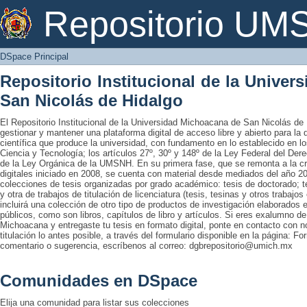
DSpace Principal
Repositorio U
DSpace Principal
Repositorio Institucional de la Unive
San Nicolás de Hidalgo
El Repositorio Institucional de la Universidad Michoacana de San Nicolás de 
gestionar y mantener una plataforma digital de acceso libre y abierto para la
científica que produce la universidad, con fundamento en lo establecido en lo
Ciencia y Tecnología; los artículos 27º, 30º y 148º de la Ley Federal del Derec
de la Ley Orgánica de la UMSNH. En su primera fase, que se remonta a la cre
digitales iniciado en 2008, se cuenta con material desde mediados del año 20
colecciones de tesis organizadas por grado académico: tesis de doctorado; te
y otra de trabajos de titulación de licenciatura (tesis, tesinas y otros trabaj
incluirá una colección de otro tipo de productos de investigación elaborados 
públicos, como son libros, capítulos de libro y artículos. Si eres exalumno d
Michoacana y entregaste tu tesis en formato digital, ponte en contacto con nos
titulación lo antes posible, a través del formulario disponible en la página: Fo
comentario o sugerencia, escríbenos al correo: dgbrepositorio@umich.mx
Comunidades en DSpace
Elija una comunidad para listar sus colecciones