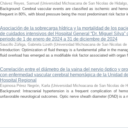
Chávez Reyes, Samuel
(
Universidad Michoacana de San Nicolas de Hidalgo
Background: Cerebral vascular events are classified as ischemic and hemor
frequent in 80%, with blood pressure being the most predominant risk factor in 
Asociación de la sobrecarga hídrica y la mortalidad de los pac
de cuidados intensivos del Hospital General “Dr. Miguel Silva” 
periodo de 1 de enero de 2024 a 31 de diciembre de 2024
Saucillo Zúñiga, Gabriela Lizeth
(
Universidad Michoacana de San Nicolas de 
Introduction: Optimization of fluid therapy is a fundamental pillar in the manag
fluid overload has emerged as a modifiable risk factor associated with organ f
Correlación entre el diámetro de la vaina del nervio óptico y pr
con enfermedad vascular cerebral hemorrágica de la Unidad de
Hospital Regional
Espinosa Pérez Negrón, Karla
(
Universidad Michoacana de San Nicolas de H
Background: Intracranial hypertension is a frequent complication of hemo
unfavorable neurological outcomes. Optic nerve sheath diameter (OND) is a no