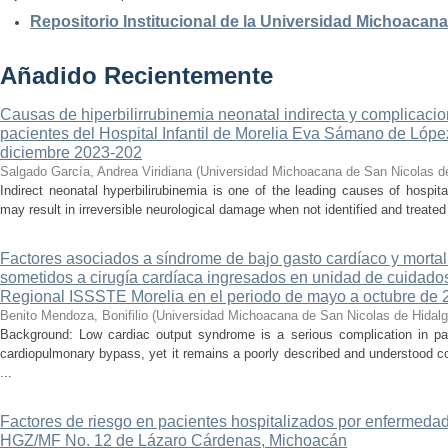
Repositorio Institucional de la Universidad Michoacan
Añadido Recientemente
Causas de hiperbilirrubinemia neonatal indirecta y complicaci
pacientes del Hospital Infantil de Morelia Eva Sámano de Lópe
diciembre 2023-202
Salgado García, Andrea Viridiana
(
Universidad Michoacana de San Nicolas d
Indirect neonatal hyperbilirubinemia is one of the leading causes of hospita
may result in irreversible neurological damage when not identified and treated 
Factores asociados a síndrome de bajo gasto cardíaco y mortal
sometidos a cirugía cardíaca ingresados en unidad de cuidados
Regional ISSSTE Morelia en el periodo de mayo a octubre de 
Benito Mendoza, Bonifilio
(
Universidad Michoacana de San Nicolas de Hidal
Background: Low cardiac output syndrome is a serious complication in pat
cardiopulmonary bypass, yet it remains a poorly described and understood con
...
Factores de riesgo en pacientes hospitalizados por enfermedad
HGZ/MF No. 12 de Lázaro Cárdenas, Michoacán