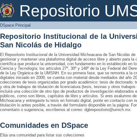
DSpace Principal
Repositorio U
DSpace Principal
Repositorio Institucional de la Unive
San Nicolás de Hidalgo
El Repositorio Institucional de la Universidad Michoacana de San Nicolás de 
gestionar y mantener una plataforma digital de acceso libre y abierto para la
científica que produce la universidad, con fundamento en lo establecido en lo
Ciencia y Tecnología; los artículos 27º, 30º y 148º de la Ley Federal del Derec
de la Ley Orgánica de la UMSNH. En su primera fase, que se remonta a la cre
digitales iniciado en 2008, se cuenta con material desde mediados del año 20
colecciones de tesis organizadas por grado académico: tesis de doctorado; te
y otra de trabajos de titulación de licenciatura (tesis, tesinas y otros trabaj
incluirá una colección de otro tipo de productos de investigación elaborados 
públicos, como son libros, capítulos de libro y artículos. Si eres exalumno d
Michoacana y entregaste tu tesis en formato digital, ponte en contacto con nos
titulación lo antes posible, a través del formulario disponible en la página: Fo
comentario o sugerencia, escríbenos al correo: dgbrepositorio@umich.mx
Comunidades en DSpace
Elija una comunidad para listar sus colecciones