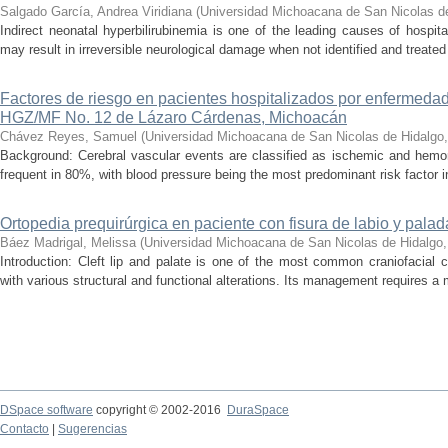
Salgado García, Andrea Viridiana
(
Universidad Michoacana de San Nicolas d
Indirect neonatal hyperbilirubinemia is one of the leading causes of hospita
may result in irreversible neurological damage when not identified and treated 
Factores de riesgo en pacientes hospitalizados por enfermedad
HGZ/MF No. 12 de Lázaro Cárdenas, Michoacán
Chávez Reyes, Samuel
(
Universidad Michoacana de San Nicolas de Hidalgo
Background: Cerebral vascular events are classified as ischemic and hemor
frequent in 80%, with blood pressure being the most predominant risk factor in 
Ortopedia prequirúrgica en paciente con fisura de labio y palada
Báez Madrigal, Melissa
(
Universidad Michoacana de San Nicolas de Hidalgo
Introduction: Cleft lip and palate is one of the most common craniofacial 
with various structural and functional alterations. Its management requires a m
DSpace software
copyright © 2002-2016
DuraSpace
Contacto
|
Sugerencias