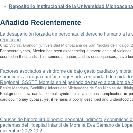
Repositorio Institucional de la Universidad Michoacan
Añadido Recientemente
La desaparición forzada de personas, el derecho humano a la ver
repetición
Cruz Vilchiz, Brandon
(
Universidad Michoacana de San Nicolás de Hidalgo
,
2
For several years, Mexico has been experiencing a severe crisis of violence 
counted in thousands. This serious situation, and its consequences, have be
Factores asociados a síndrome de bajo gasto cardíaco y mortal
sometidos a cirugía cardíaca ingresados en unidad de cuidados
Regional ISSSTE Morelia en el periodo de mayo a octubre de 
Benito Mendoza, Bonifilio
(
Universidad Michoacana de San Nicolas de Hidal
Background: Low cardiac output syndrome is a serious complication in pat
cardiopulmonary bypass, yet it remains a poorly described and understood con
...
Causas de hiperbilirrubinemia neonatal indirecta y complicaci
pacientes del Hospital Infantil de Morelia Eva Sámano de Lópe
diciembre 2023-202