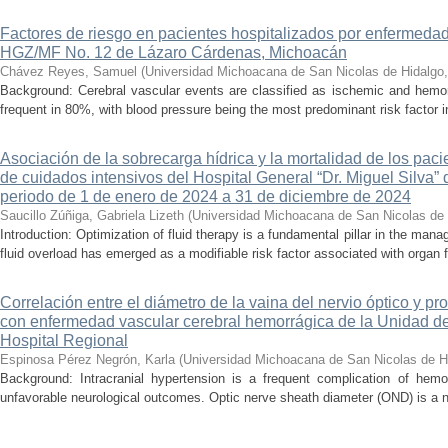
Factores de riesgo en pacientes hospitalizados por enfermedad
HGZ/MF No. 12 de Lázaro Cárdenas, Michoacán
Chávez Reyes, Samuel
(
Universidad Michoacana de San Nicolas de Hidalgo
Background: Cerebral vascular events are classified as ischemic and hemor
frequent in 80%, with blood pressure being the most predominant risk factor in 
Asociación de la sobrecarga hídrica y la mortalidad de los pac
de cuidados intensivos del Hospital General “Dr. Miguel Silva” 
periodo de 1 de enero de 2024 a 31 de diciembre de 2024
Saucillo Zúñiga, Gabriela Lizeth
(
Universidad Michoacana de San Nicolas de 
Introduction: Optimization of fluid therapy is a fundamental pillar in the manag
fluid overload has emerged as a modifiable risk factor associated with organ f
Correlación entre el diámetro de la vaina del nervio óptico y pr
con enfermedad vascular cerebral hemorrágica de la Unidad de
Hospital Regional
Espinosa Pérez Negrón, Karla
(
Universidad Michoacana de San Nicolas de H
Background: Intracranial hypertension is a frequent complication of hemo
unfavorable neurological outcomes. Optic nerve sheath diameter (OND) is a no