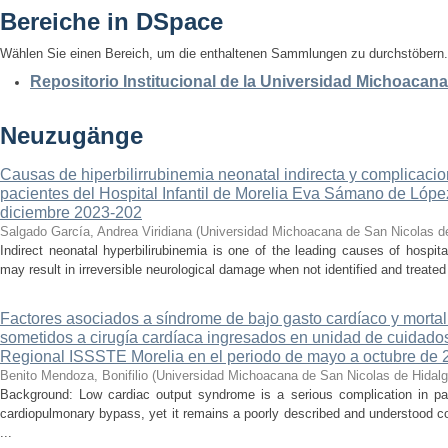
Bereiche in DSpace
Wählen Sie einen Bereich, um die enthaltenen Sammlungen zu durchstöbern.
Repositorio Institucional de la Universidad Michoacan
Neuzugänge
Causas de hiperbilirrubinemia neonatal indirecta y complicaci
pacientes del Hospital Infantil de Morelia Eva Sámano de Lópe
diciembre 2023-202
Salgado García, Andrea Viridiana
(
Universidad Michoacana de San Nicolas d
Indirect neonatal hyperbilirubinemia is one of the leading causes of hospita
may result in irreversible neurological damage when not identified and treated 
Factores asociados a síndrome de bajo gasto cardíaco y mortal
sometidos a cirugía cardíaca ingresados en unidad de cuidados
Regional ISSSTE Morelia en el periodo de mayo a octubre de 
Benito Mendoza, Bonifilio
(
Universidad Michoacana de San Nicolas de Hidal
Background: Low cardiac output syndrome is a serious complication in pat
cardiopulmonary bypass, yet it remains a poorly described and understood con
...