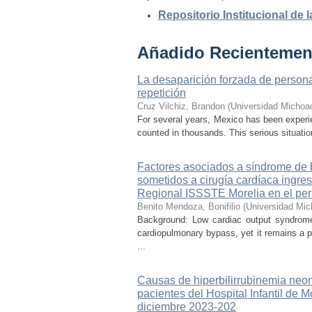
Repositorio Institucional de
Añadido Recientemen
La desaparición forzada de personas
repetición
Cruz Vilchiz, Brandon
(
Universidad Michoa
For several years, Mexico has been experien
counted in thousands. This serious situati
Factores asociados a síndrome de b
sometidos a cirugía cardíaca ingre
Regional ISSSTE Morelia en el per
Benito Mendoza, Bonifilio
(
Universidad Mic
Background: Low cardiac output syndrome 
cardiopulmonary bypass, yet it remains a p
...
Causas de hiperbilirrubinemia neon
pacientes del Hospital Infantil de
diciembre 2023-202