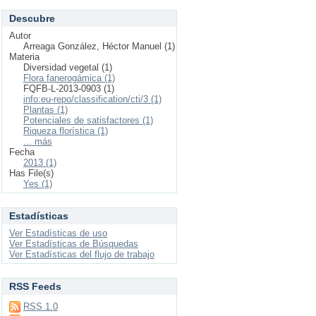
Descubre
Autor
Arreaga González, Héctor Manuel (1)
Materia
Diversidad vegetal (1)
Flora fanerogámica (1)
FQFB-L-2013-0903 (1)
info:eu-repo/classification/cti/3 (1)
Plantas (1)
Potenciales de satisfactores (1)
Riqueza florística (1)
... más
Fecha
2013 (1)
Has File(s)
Yes (1)
Estadísticas
Ver Estadísticas de uso
Ver Estadísticas de Búsquedas
Ver Estadísticas del flujo de trabajo
RSS Feeds
RSS 1.0