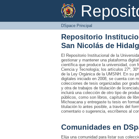
DSpace Principal
Reposi
DSpace Principal
Repositorio Instituci
San Nicolás de Hidal
El Repositorio Institucional de la Univers
gestionar y mantener una plataforma digital
científica que produce la universidad, con 
Ciencia y Tecnología; los artículos 27º, 30º
de la Ley Orgánica de la UMSNH. En su prim
digitales iniciado en 2008, se cuenta con 
colecciones de tesis organizadas por grado
y otra de trabajos de titulación de licencia
incluirá una colección de otro tipo de prod
públicos, como son libros, capítulos de lib
Michoacana y entregaste tu tesis en formato
titulación lo antes posible, a través del fo
comentario o sugerencia, escríbenos al co
Comunidades en DSp
Elija una comunidad para listar sus colecc