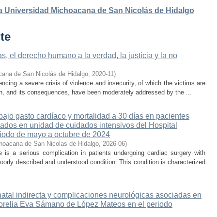
 la Universidad Michoacana de San Nicolás de Hidalgo
te
, el derecho humano a la verdad, la justicia y la no
cana de San Nicolás de Hidalgo
,
2020-11
)
cing a severe crisis of violence and insecurity, of which the victims are
on, and its consequences, have been moderately addressed by the ...
ajo gasto cardíaco y mortalidad a 30 días en pacientes
sados en unidad de cuidados intensivos del Hospital
iodo de mayo a octubre de 2024
hoacana de San Nicolas de Hidalgo
,
2026-06
)
is a serious complication in patients undergoing cardiac surgery with
oorly described and understood condition. This condition is characterized
atal indirecta y complicaciones neurológicas asociadas en
 Morelia Eva Sámano de López Mateos en el periodo