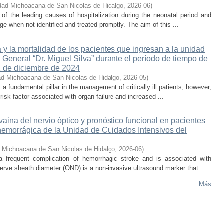
dad Michoacana de San Nicolas de Hidalgo
,
2026-06
)
e of the leading causes of hospitalization during the neonatal period and
ge when not identified and treated promptly. The aim of this ...
 y la mortalidad de los pacientes que ingresan a la unidad
 General “Dr. Miguel Silva” durante el período de tiempo de
1 de diciembre de 2024
ad Michoacana de San Nicolas de Hidalgo
,
2026-05
)
s a fundamental pillar in the management of critically ill patients; however,
isk factor associated with organ failure and increased ...
 vaina del nervio óptico y pronóstico funcional en pacientes
hemorrágica de la Unidad de Cuidados Intensivos del
d Michoacana de San Nicolas de Hidalgo
,
2026-06
)
 a frequent complication of hemorrhagic stroke and is associated with
erve sheath diameter (OND) is a non-invasive ultrasound marker that ...
Más