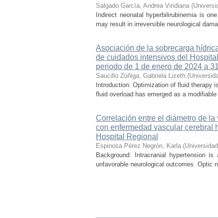
Salgado García, Andrea Viridiana
(
Universi
Indirect neonatal hyperbilirubinemia is on
may result in irreversible neurological dama
Asociación de la sobrecarga hídrica
de cuidados intensivos del Hospital
periodo de 1 de enero de 2024 a 3
Saucillo Zúñiga, Gabriela Lizeth
(
Universid
Introduction: Optimization of fluid therapy i
fluid overload has emerged as a modifiable r
Correlación entre el diámetro de la
con enfermedad vascular cerebral 
Hospital Regional
Espinosa Pérez Negrón, Karla
(
Universida
Background: Intracranial hypertension is
unfavorable neurological outcomes. Optic n