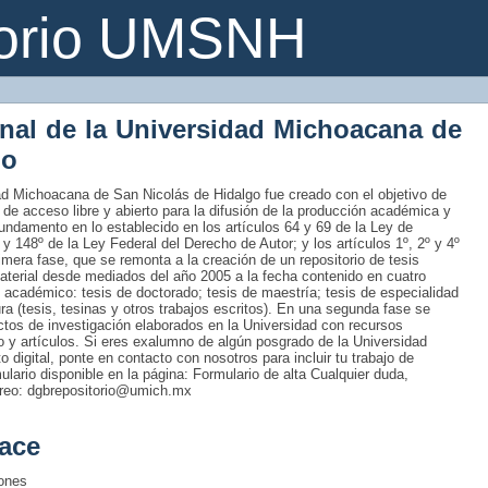
torio UMSNH
onal de la Universidad Michoacana de
go
idad Michoacana de San Nicolás de Hidalgo fue creado con el objetivo de
 de acceso libre y abierto para la difusión de la producción académica y
fundamento en lo establecido en los artículos 64 y 69 de la Ley de
 y 148º de la Ley Federal del Derecho de Autor; y los artículos 1º, 2º y 4º
era fase, que se remonta a la creación de un repositorio de tesis
material desde mediados del año 2005 a la fecha contenido en cuatro
 académico: tesis de doctorado; tesis de maestría; tesis de especialidad
tura (tesis, tesinas y otros trabajos escritos). En una segunda fase se
uctos de investigación elaborados en la Universidad con recursos
ro y artículos. Si eres exalumno de algún posgrado de la Universidad
 digital, ponte en contacto con nosotros para incluir tu trabajo de
rmulario disponible en la página: Formulario de alta Cualquier duda,
rreo: dgbrepositorio@umich.mx
ace
iones