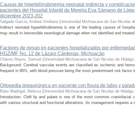
Causas de hiperbilirrubinemia neonatal indirecta y complicaci
pacientes del Hospital Infantil de Morelia Eva Sámano de Lópe
diciembre 2023-202
Salgado García, Andrea Viridiana
(
Universidad Michoacana de San Nicolas d
Indirect neonatal hyperbilirubinemia is one of the leading causes of hospita
may result in irreversible neurological damage when not identified and treated 
Factores de riesgo en pacientes hospitalizados por enfermedad
HGZ/MF No. 12 de Lázaro Cárdenas, Michoacán
Chávez Reyes, Samuel
(
Universidad Michoacana de San Nicolas de Hidalgo
Background: Cerebral vascular events are classified as ischemic and hemor
frequent in 80%, with blood pressure being the most predominant risk factor in 
Ortopedia prequirúrgica en paciente con fisura de labio y palada
Báez Madrigal, Melissa
(
Universidad Michoacana de San Nicolas de Hidalgo
Introduction: Cleft lip and palate is one of the most common craniofacial 
with various structural and functional alterations. Its management requires a m