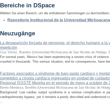
Bereiche in DSpace
Wählen Sie einen Bereich, um die enthaltenen Sammlungen zu durchstöbern.
Repositorio Institucional de la Universidad Michoacan
Neuzugänge
La desaparición forzada de personas, el derecho humano a la ver
repetición
Cruz Vilchiz, Brandon
(
Universidad Michoacana de San Nicolás de Hidalgo
,
2
For several years, Mexico has been experiencing a severe crisis of violence 
counted in thousands. This serious situation, and its consequences, have be
Factores asociados a síndrome de bajo gasto cardíaco y mortal
sometidos a cirugía cardíaca ingresados en unidad de cuidados
Regional ISSSTE Morelia en el periodo de mayo a octubre de 
Benito Mendoza, Bonifilio
(
Universidad Michoacana de San Nicolas de Hidal
Background: Low cardiac output syndrome is a serious complication in pat
cardiopulmonary bypass, yet it remains a poorly described and understood con
...