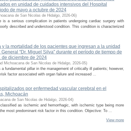
sados en unidad de cuidados intensivos del Hospital
iodo de mayo a octubre de 2024
hoacana de San Nicolas de Hidalgo
,
2026-06
)
is a serious complication in patients undergoing cardiac surgery with
oorly described and understood condition. This condition is characterized
 y la mortalidad de los pacientes que ingresan a la unidad
 General “Dr. Miguel Silva” durante el período de tiempo de
1 de diciembre de 2024
ad Michoacana de San Nicolas de Hidalgo
,
2026-05
)
s a fundamental pillar in the management of critically ill patients; however,
isk factor associated with organ failure and increased ...
spitalizados por enfermedad vascular cerebral en el
s, Michoacán
acana de San Nicolas de Hidalgo
,
2026-04
)
 classified as ischemic and hemorrhagic, with ischemic type being more
he most predominant risk factor in this condition. Objective: To ...
View more