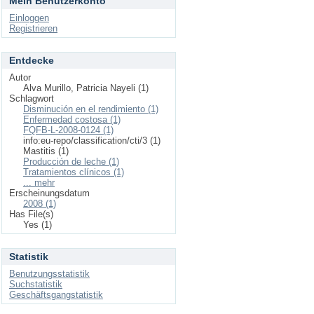
Mein Benutzerkonto
Einloggen
Registrieren
Entdecke
Autor
Alva Murillo, Patricia Nayeli (1)
Schlagwort
Disminución en el rendimiento (1)
Enfermedad costosa (1)
FQFB-L-2008-0124 (1)
info:eu-repo/classification/cti/3 (1)
Mastitis (1)
Producción de leche (1)
Tratamientos clínicos (1)
... mehr
Erscheinungsdatum
2008 (1)
Has File(s)
Yes (1)
Statistik
Benutzungsstatistik
Suchstatistik
Geschäftsgangstatistik