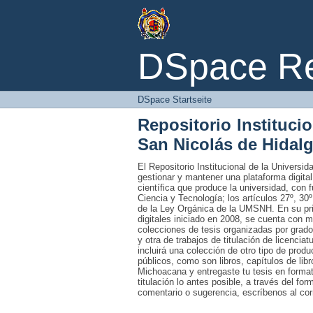
DSpace Startseite
DSpace Rep
DSpace Startseite
Repositorio Instituci
San Nicolás de Hidal
El Repositorio Institucional de la Univers
gestionar y mantener una plataforma digital
científica que produce la universidad, con 
Ciencia y Tecnología; los artículos 27º, 30º
de la Ley Orgánica de la UMSNH. En su prim
digitales iniciado en 2008, se cuenta con 
colecciones de tesis organizadas por grado
y otra de trabajos de titulación de licencia
incluirá una colección de otro tipo de prod
públicos, como son libros, capítulos de lib
Michoacana y entregaste tu tesis en formato
titulación lo antes posible, a través del fo
comentario o sugerencia, escríbenos al co