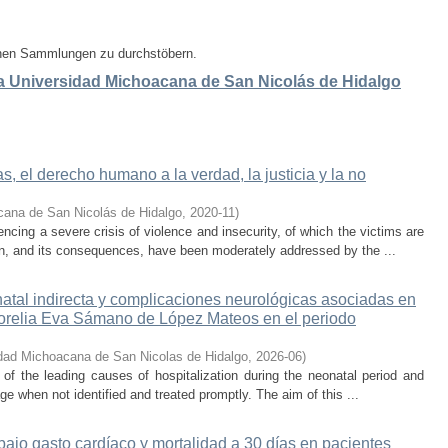
enen Sammlungen zu durchstöbern.
 la Universidad Michoacana de San Nicolás de Hidalgo
, el derecho humano a la verdad, la justicia y la no
cana de San Nicolás de Hidalgo
,
2020-11
)
cing a severe crisis of violence and insecurity, of which the victims are
on, and its consequences, have been moderately addressed by the ...
atal indirecta y complicaciones neurológicas asociadas en
 Morelia Eva Sámano de López Mateos en el periodo
dad Michoacana de San Nicolas de Hidalgo
,
2026-06
)
e of the leading causes of hospitalization during the neonatal period and
ge when not identified and treated promptly. The aim of this ...
ajo gasto cardíaco y mortalidad a 30 días en pacientes