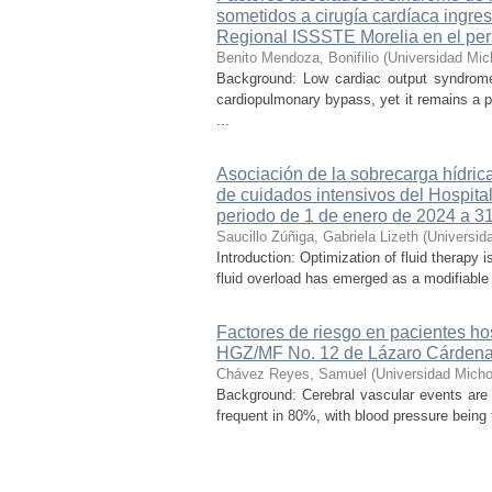
sometidos a cirugía cardíaca ingre
Regional ISSSTE Morelia en el per
Benito Mendoza, Bonifilio
(
Universidad Mic
Background: Low cardiac output syndrome 
cardiopulmonary bypass, yet it remains a p
...
Asociación de la sobrecarga hídrica
de cuidados intensivos del Hospital
periodo de 1 de enero de 2024 a 3
Saucillo Zúñiga, Gabriela Lizeth
(
Universid
Introduction: Optimization of fluid therapy i
fluid overload has emerged as a modifiable r
Factores de riesgo en pacientes ho
HGZ/MF No. 12 de Lázaro Cárdena
Chávez Reyes, Samuel
(
Universidad Micho
Background: Cerebral vascular events are
frequent in 80%, with blood pressure being t