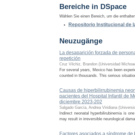
Bereiche in DSpace
Wählen Sie einen Bereich, um die enthalt
Repositorio Institucional de
Neuzugänge
La desaparición forzada de personas
repetición
Cruz Vilchiz, Brandon
(
Universidad Michoa
For several years, Mexico has been experien
counted in thousands. This serious situati
Causas de hiperbilirrubinemia neon
pacientes del Hospital Infantil de
diciembre 2023-202
Salgado García, Andrea Viridiana
(
Universi
Indirect neonatal hyperbilirubinemia is on
may result in irreversible neurological dama
Factores asociados a síndrome de b