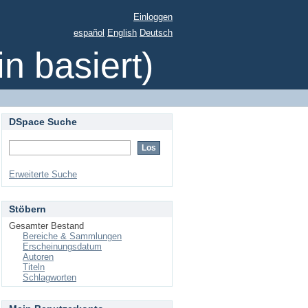
Einloggen
español
English
Deutsch
 basiert)
DSpace Suche
Erweiterte Suche
Stöbern
Gesamter Bestand
Bereiche & Sammlungen
Erscheinungsdatum
Autoren
Titeln
Schlagworten