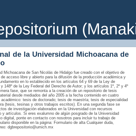
ositorium (Manakin
onal de la Universidad Michoacana de
go
idad Michoacana de San Nicolás de Hidalgo fue creado con el objetivo de
 de acceso libre y abierto para la difusión de la producción académica y
fundamento en lo establecido en los artículos 64 y 69 de la Ley de
 y 148º de la Ley Federal del Derecho de Autor; y los artículos 1º, 2º y 4º
era fase, que se remonta a la creación de un repositorio de tesis
material desde mediados del año 2005 a la fecha contenido en cuatro
 académico: tesis de doctorado; tesis de maestría; tesis de especialidad
tura (tesis, tesinas y otros trabajos escritos). En una segunda fase se
uctos de investigación elaborados en la Universidad con recursos
ro y artículos. Si eres exalumno de algún posgrado de la Universidad
 digital, ponte en contacto con nosotros para incluir tu trabajo de
rmulario disponible en la página: Formulario de alta Cualquier duda,
rreo: dgbrepositorio@umich.mx