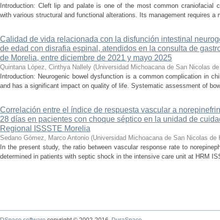
Introduction: Cleft lip and palate is one of the most common craniofacial 
with various structural and functional alterations. Its management requires a m
Calidad de vida relacionada con la disfunción intestinal neuro
de edad con disrafia espinal, atendidos en la consulta de gastro
de Morelia, entre diciembre de 2021 y mayo 2025
Quintana López, Cinthya Nallely
(
Universidad Michoacana de San Nicolas de
Introduction: Neurogenic bowel dysfunction is a common complication in chi
and has a significant impact on quality of life. Systematic assessment of bow
Correlación entre el índice de respuesta vascular a norepinefri
28 días en pacientes con choque séptico en la unidad de cuidad
Regional ISSSTE Morelia
Sedano Gómez, Marco Antonio
(
Universidad Michoacana de San Nicolas de 
In the present study, the ratio between vascular response rate to norepine
determined in patients with septic shock in the intensive care unit at HRM IS