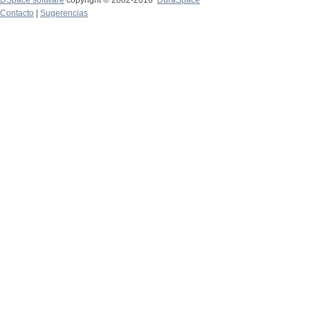
DSpace software
copyright © 2002-2016
DuraSpace
Contacto
|
Sugerencias