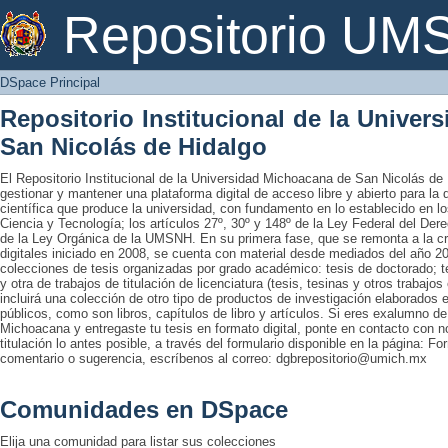
DSpace Principal
Repositorio U
DSpace Principal
Repositorio Institucional de la Unive
San Nicolás de Hidalgo
El Repositorio Institucional de la Universidad Michoacana de San Nicolás de 
gestionar y mantener una plataforma digital de acceso libre y abierto para la
científica que produce la universidad, con fundamento en lo establecido en lo
Ciencia y Tecnología; los artículos 27º, 30º y 148º de la Ley Federal del Derec
de la Ley Orgánica de la UMSNH. En su primera fase, que se remonta a la cre
digitales iniciado en 2008, se cuenta con material desde mediados del año 20
colecciones de tesis organizadas por grado académico: tesis de doctorado; te
y otra de trabajos de titulación de licenciatura (tesis, tesinas y otros trabaj
incluirá una colección de otro tipo de productos de investigación elaborados 
públicos, como son libros, capítulos de libro y artículos. Si eres exalumno d
Michoacana y entregaste tu tesis en formato digital, ponte en contacto con nos
titulación lo antes posible, a través del formulario disponible en la página: Fo
comentario o sugerencia, escríbenos al correo: dgbrepositorio@umich.mx
Comunidades en DSpace
Elija una comunidad para listar sus colecciones