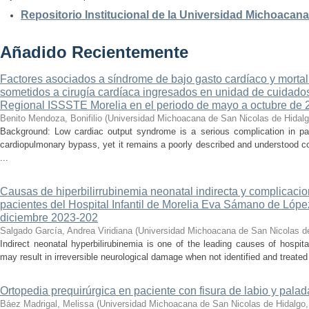
Repositorio Institucional de la Universidad Michoacan
Añadido Recientemente
Factores asociados a síndrome de bajo gasto cardíaco y mortal
sometidos a cirugía cardíaca ingresados en unidad de cuidados
Regional ISSSTE Morelia en el periodo de mayo a octubre de 
Benito Mendoza, Bonifilio
(
Universidad Michoacana de San Nicolas de Hidal
Background: Low cardiac output syndrome is a serious complication in pat
cardiopulmonary bypass, yet it remains a poorly described and understood con
...
Causas de hiperbilirrubinemia neonatal indirecta y complicaci
pacientes del Hospital Infantil de Morelia Eva Sámano de Lópe
diciembre 2023-202
Salgado García, Andrea Viridiana
(
Universidad Michoacana de San Nicolas d
Indirect neonatal hyperbilirubinemia is one of the leading causes of hospita
may result in irreversible neurological damage when not identified and treated 
Ortopedia prequirúrgica en paciente con fisura de labio y palada
Báez Madrigal, Melissa
(
Universidad Michoacana de San Nicolas de Hidalgo