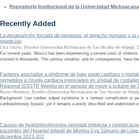
Repositorio Institucional de la Universidad Michoacan
Recently Added
La desaparición forzada de personas, el derecho humano a la ver
repetición
Cruz Vilchiz, Brandon
(
Universidad Michoacana de San Nicolás de Hidalgo
,
2
For several years, Mexico has been experiencing a severe crisis of violence 
counted in thousands. This serious situation, and its consequences, have be
Factores asociados a síndrome de bajo gasto cardíaco y mortal
sometidos a cirugía cardíaca ingresados en unidad de cuidados
Regional ISSSTE Morelia en el periodo de mayo a octubre de 
Benito Mendoza, Bonifilio
(
Universidad Michoacana de San Nicolas de Hidal
Background: Low cardiac output syndrome is a serious complication in pat
cardiopulmonary bypass, yet it remains a poorly described and understood con
...
Causas de hiperbilirrubinemia neonatal indirecta y complicaci
pacientes del Hospital Infantil de Morelia Eva Sámano de Lópe
diciembre 2023-202