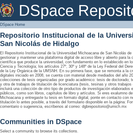
DSpace Home
DSpace Reposit
DSpace Home
Repositorio Institucional de la Unive
San Nicolás de Hidalgo
El Repositorio Institucional de la Universidad Michoacana de San Nicolás de 
gestionar y mantener una plataforma digital de acceso libre y abierto para la
científica que produce la universidad, con fundamento en lo establecido en lo
Ciencia y Tecnología; los artículos 27º, 30º y 148º de la Ley Federal del Derec
de la Ley Orgánica de la UMSNH. En su primera fase, que se remonta a la cre
digitales iniciado en 2008, se cuenta con material desde mediados del año 20
colecciones de tesis organizadas por grado académico: tesis de doctorado; te
y otra de trabajos de titulación de licenciatura (tesis, tesinas y otros trabaj
incluirá una colección de otro tipo de productos de investigación elaborados 
públicos, como son libros, capítulos de libro y artículos. Si eres exalumno d
Michoacana y entregaste tu tesis en formato digital, ponte en contacto con nos
titulación lo antes posible, a través del formulario disponible en la página: Fo
comentario o sugerencia, escríbenos al correo: dgbrepositorio@umich.mx
Communities in DSpace
Select a community to browse its collections.