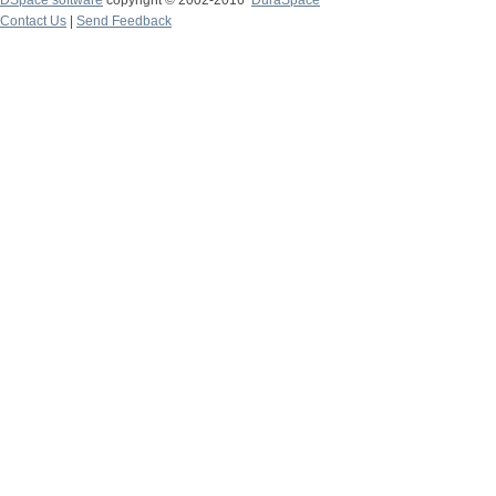
DSpace software
copyright © 2002-2016
DuraSpace
Contact Us
|
Send Feedback