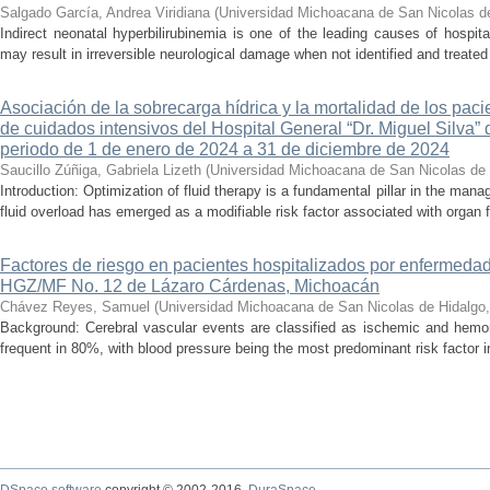
Salgado García, Andrea Viridiana
(
Universidad Michoacana de San Nicolas d
Indirect neonatal hyperbilirubinemia is one of the leading causes of hospita
may result in irreversible neurological damage when not identified and treated 
Asociación de la sobrecarga hídrica y la mortalidad de los pac
de cuidados intensivos del Hospital General “Dr. Miguel Silva” 
periodo de 1 de enero de 2024 a 31 de diciembre de 2024
Saucillo Zúñiga, Gabriela Lizeth
(
Universidad Michoacana de San Nicolas de 
Introduction: Optimization of fluid therapy is a fundamental pillar in the manag
fluid overload has emerged as a modifiable risk factor associated with organ f
Factores de riesgo en pacientes hospitalizados por enfermedad
HGZ/MF No. 12 de Lázaro Cárdenas, Michoacán
Chávez Reyes, Samuel
(
Universidad Michoacana de San Nicolas de Hidalgo
Background: Cerebral vascular events are classified as ischemic and hemor
frequent in 80%, with blood pressure being the most predominant risk factor in 