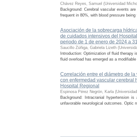
Chávez Reyes, Samuel
(
Universidad Micho
Background: Cerebral vascular events are
frequent in 80%, with blood pressure being t
Asociación de la sobrecarga hídrica
de cuidados intensivos del Hospital
periodo de 1 de enero de 2024 a 3
Saucillo Zúñiga, Gabriela Lizeth
(
Universid
Introduction: Optimization of fluid therapy i
fluid overload has emerged as a modifiable r
Correlación entre el diámetro de la
con enfermedad vascular cerebral 
Hospital Regional
Espinosa Pérez Negrón, Karla
(
Universida
Background: Intracranial hypertension is
unfavorable neurological outcomes. Optic n