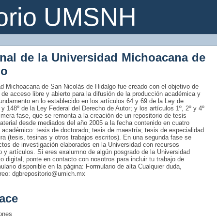
torio UMSNH
onal de la Universidad Michoacana de
go
idad Michoacana de San Nicolás de Hidalgo fue creado con el objetivo de
 de acceso libre y abierto para la difusión de la producción académica y
fundamento en lo establecido en los artículos 64 y 69 de la Ley de
 y 148º de la Ley Federal del Derecho de Autor; y los artículos 1º, 2º y 4º
era fase, que se remonta a la creación de un repositorio de tesis
material desde mediados del año 2005 a la fecha contenido en cuatro
 académico: tesis de doctorado; tesis de maestría; tesis de especialidad
tura (tesis, tesinas y otros trabajos escritos). En una segunda fase se
uctos de investigación elaborados en la Universidad con recursos
ro y artículos. Si eres exalumno de algún posgrado de la Universidad
 digital, ponte en contacto con nosotros para incluir tu trabajo de
rmulario disponible en la página: Formulario de alta Cualquier duda,
rreo: dgbrepositorio@umich.mx
ace
iones