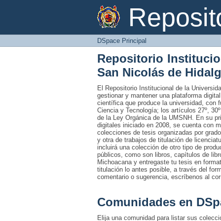
DSpace Principal
Reposi
DSpace Principal
Repositorio Instituci
San Nicolás de Hidal
El Repositorio Institucional de la Univers
gestionar y mantener una plataforma digital
científica que produce la universidad, con 
Ciencia y Tecnología; los artículos 27º, 30º
de la Ley Orgánica de la UMSNH. En su prim
digitales iniciado en 2008, se cuenta con 
colecciones de tesis organizadas por grado
y otra de trabajos de titulación de licencia
incluirá una colección de otro tipo de prod
públicos, como son libros, capítulos de lib
Michoacana y entregaste tu tesis en formato
titulación lo antes posible, a través del fo
comentario o sugerencia, escríbenos al co
Comunidades en DSp
Elija una comunidad para listar sus colecc