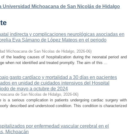
 la Universidad Michoacana de San Nicolás de Hidalgo
te
atal indirecta y complicaciones neurológicas asociadas en
 Morelia Eva Sámano de López Mateos en el periodo
dad Michoacana de San Nicolas de Hidalgo
,
2026-06
)
e of the leading causes of hospitalization during the neonatal period and
ge when not identified and treated promptly. The aim of this ...
ajo gasto cardíaco y mortalidad a 30 días en pacientes
sados en unidad de cuidados intensivos del Hospital
iodo de mayo a octubre de 2024
hoacana de San Nicolas de Hidalgo
,
2026-06
)
is a serious complication in patients undergoing cardiac surgery with
oorly described and understood condition. This condition is characterized
spitalizados por enfermedad vascular cerebral en el
s, Michoacán