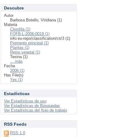
Descubre
Autor
Barbosa Botello, Viridiana (1)
Materia
Clorofila (1)
FQFB-L-2006-0019 (1)
info:eu-repo/classification/cti/3 (1)
Pigmento principal (1)
Plantas (1)
Reino vegetal (1)
Tesina (1)
... más
Fecha
2006 (1)
Has File(s)
Yes (1)
Estadísticas
Ver Estadísticas de uso
Ver Estadísticas de Búsquedas
Ver Estadísticas del flujo de trabajo
RSS Feeds
RSS 1.0