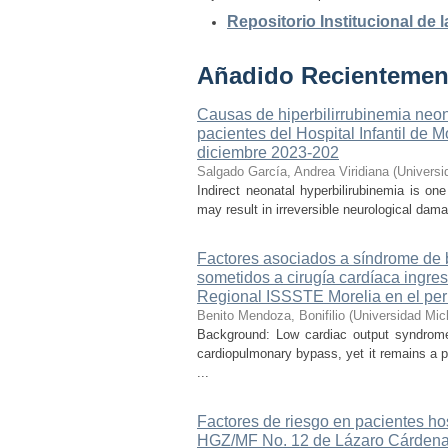
Repositorio Institucional de
Añadido Recientemen
Causas de hiperbilirrubinemia neon
pacientes del Hospital Infantil de
diciembre 2023-202
Salgado García, Andrea Viridiana
(
Universi
Indirect neonatal hyperbilirubinemia is on
may result in irreversible neurological dama
Factores asociados a síndrome de b
sometidos a cirugía cardíaca ingre
Regional ISSSTE Morelia en el per
Benito Mendoza, Bonifilio
(
Universidad Mic
Background: Low cardiac output syndrome 
cardiopulmonary bypass, yet it remains a p
...
Factores de riesgo en pacientes ho
HGZ/MF No. 12 de Lázaro Cárdena