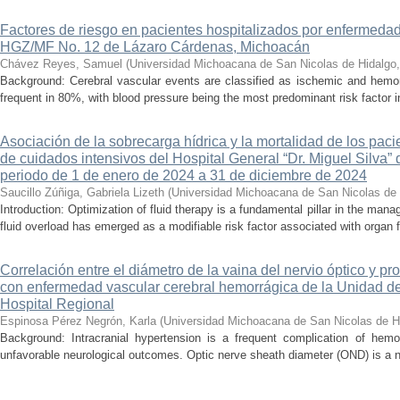
Factores de riesgo en pacientes hospitalizados por enfermedad
HGZ/MF No. 12 de Lázaro Cárdenas, Michoacán
Chávez Reyes, Samuel
(
Universidad Michoacana de San Nicolas de Hidalgo
Background: Cerebral vascular events are classified as ischemic and hemor
frequent in 80%, with blood pressure being the most predominant risk factor in 
Asociación de la sobrecarga hídrica y la mortalidad de los pac
de cuidados intensivos del Hospital General “Dr. Miguel Silva” 
periodo de 1 de enero de 2024 a 31 de diciembre de 2024
Saucillo Zúñiga, Gabriela Lizeth
(
Universidad Michoacana de San Nicolas de 
Introduction: Optimization of fluid therapy is a fundamental pillar in the manag
fluid overload has emerged as a modifiable risk factor associated with organ f
Correlación entre el diámetro de la vaina del nervio óptico y pr
con enfermedad vascular cerebral hemorrágica de la Unidad de
Hospital Regional
Espinosa Pérez Negrón, Karla
(
Universidad Michoacana de San Nicolas de H
Background: Intracranial hypertension is a frequent complication of hemo
unfavorable neurological outcomes. Optic nerve sheath diameter (OND) is a no