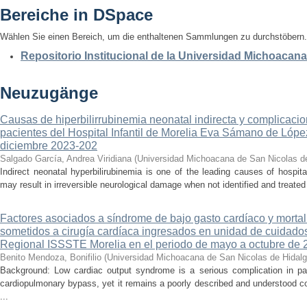
Bereiche in DSpace
Wählen Sie einen Bereich, um die enthaltenen Sammlungen zu durchstöbern.
Repositorio Institucional de la Universidad Michoacan
Neuzugänge
Causas de hiperbilirrubinemia neonatal indirecta y complicaci
pacientes del Hospital Infantil de Morelia Eva Sámano de Lópe
diciembre 2023-202
Salgado García, Andrea Viridiana
(
Universidad Michoacana de San Nicolas d
Indirect neonatal hyperbilirubinemia is one of the leading causes of hospita
may result in irreversible neurological damage when not identified and treated 
Factores asociados a síndrome de bajo gasto cardíaco y mortal
sometidos a cirugía cardíaca ingresados en unidad de cuidados
Regional ISSSTE Morelia en el periodo de mayo a octubre de 
Benito Mendoza, Bonifilio
(
Universidad Michoacana de San Nicolas de Hidal
Background: Low cardiac output syndrome is a serious complication in pat
cardiopulmonary bypass, yet it remains a poorly described and understood con
...