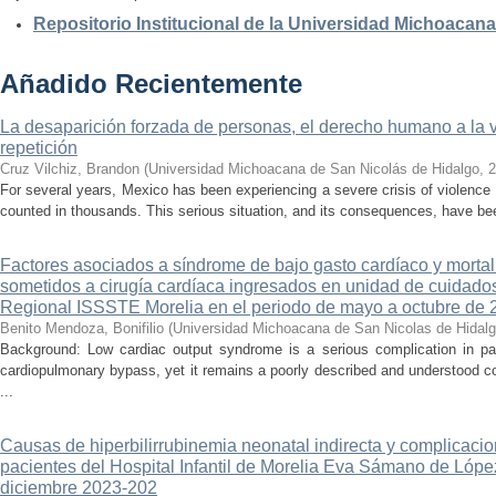
Repositorio Institucional de la Universidad Michoacan
Añadido Recientemente
La desaparición forzada de personas, el derecho humano a la ver
repetición
Cruz Vilchiz, Brandon
(
Universidad Michoacana de San Nicolás de Hidalgo
,
2
For several years, Mexico has been experiencing a severe crisis of violence 
counted in thousands. This serious situation, and its consequences, have be
Factores asociados a síndrome de bajo gasto cardíaco y mortal
sometidos a cirugía cardíaca ingresados en unidad de cuidados
Regional ISSSTE Morelia en el periodo de mayo a octubre de 
Benito Mendoza, Bonifilio
(
Universidad Michoacana de San Nicolas de Hidal
Background: Low cardiac output syndrome is a serious complication in pat
cardiopulmonary bypass, yet it remains a poorly described and understood con
...
Causas de hiperbilirrubinemia neonatal indirecta y complicaci
pacientes del Hospital Infantil de Morelia Eva Sámano de Lópe
diciembre 2023-202