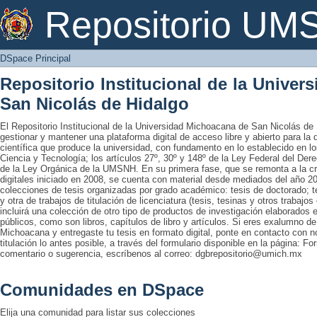
DSpace Principal
Repositorio U
DSpace Principal
Repositorio Institucional de la Unive
San Nicolás de Hidalgo
El Repositorio Institucional de la Universidad Michoacana de San Nicolás de 
gestionar y mantener una plataforma digital de acceso libre y abierto para la
científica que produce la universidad, con fundamento en lo establecido en lo
Ciencia y Tecnología; los artículos 27º, 30º y 148º de la Ley Federal del Derec
de la Ley Orgánica de la UMSNH. En su primera fase, que se remonta a la cre
digitales iniciado en 2008, se cuenta con material desde mediados del año 20
colecciones de tesis organizadas por grado académico: tesis de doctorado; te
y otra de trabajos de titulación de licenciatura (tesis, tesinas y otros trabaj
incluirá una colección de otro tipo de productos de investigación elaborados 
públicos, como son libros, capítulos de libro y artículos. Si eres exalumno d
Michoacana y entregaste tu tesis en formato digital, ponte en contacto con nos
titulación lo antes posible, a través del formulario disponible en la página: Fo
comentario o sugerencia, escríbenos al correo: dgbrepositorio@umich.mx
Comunidades en DSpace
Elija una comunidad para listar sus colecciones