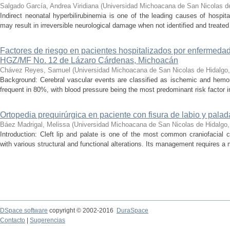
Salgado García, Andrea Viridiana
(
Universidad Michoacana de San Nicolas d
Indirect neonatal hyperbilirubinemia is one of the leading causes of hospita
may result in irreversible neurological damage when not identified and treated 
Factores de riesgo en pacientes hospitalizados por enfermedad
HGZ/MF No. 12 de Lázaro Cárdenas, Michoacán
Chávez Reyes, Samuel
(
Universidad Michoacana de San Nicolas de Hidalgo
Background: Cerebral vascular events are classified as ischemic and hemor
frequent in 80%, with blood pressure being the most predominant risk factor in 
Ortopedia prequirúrgica en paciente con fisura de labio y palada
Báez Madrigal, Melissa
(
Universidad Michoacana de San Nicolas de Hidalgo
Introduction: Cleft lip and palate is one of the most common craniofacial 
with various structural and functional alterations. Its management requires a m
DSpace software
copyright © 2002-2016
DuraSpace
Contacto
|
Sugerencias