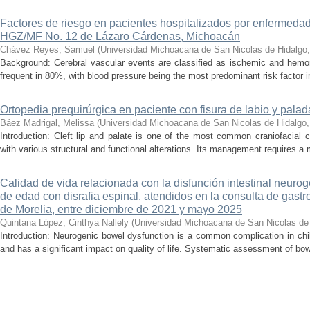
Factores de riesgo en pacientes hospitalizados por enfermedad
HGZ/MF No. 12 de Lázaro Cárdenas, Michoacán
Chávez Reyes, Samuel
(
Universidad Michoacana de San Nicolas de Hidalgo
Background: Cerebral vascular events are classified as ischemic and hemor
frequent in 80%, with blood pressure being the most predominant risk factor in 
Ortopedia prequirúrgica en paciente con fisura de labio y palada
Báez Madrigal, Melissa
(
Universidad Michoacana de San Nicolas de Hidalgo
Introduction: Cleft lip and palate is one of the most common craniofacial 
with various structural and functional alterations. Its management requires a m
Calidad de vida relacionada con la disfunción intestinal neuro
de edad con disrafia espinal, atendidos en la consulta de gastro
de Morelia, entre diciembre de 2021 y mayo 2025
Quintana López, Cinthya Nallely
(
Universidad Michoacana de San Nicolas de
Introduction: Neurogenic bowel dysfunction is a common complication in chi
and has a significant impact on quality of life. Systematic assessment of bow