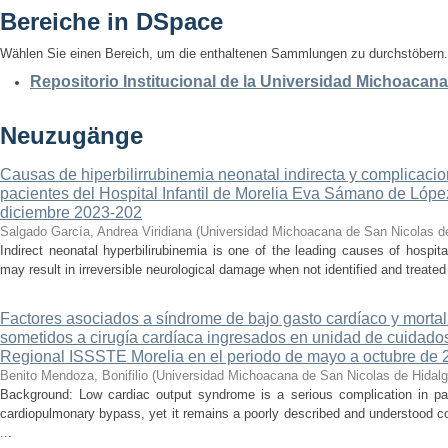
Bereiche in DSpace
Wählen Sie einen Bereich, um die enthaltenen Sammlungen zu durchstöbern.
Repositorio Institucional de la Universidad Michoacan
Neuzugänge
Causas de hiperbilirrubinemia neonatal indirecta y complicaci
pacientes del Hospital Infantil de Morelia Eva Sámano de Lópe
diciembre 2023-202
Salgado García, Andrea Viridiana
(
Universidad Michoacana de San Nicolas d
Indirect neonatal hyperbilirubinemia is one of the leading causes of hospita
may result in irreversible neurological damage when not identified and treated 
Factores asociados a síndrome de bajo gasto cardíaco y mortal
sometidos a cirugía cardíaca ingresados en unidad de cuidados
Regional ISSSTE Morelia en el periodo de mayo a octubre de 
Benito Mendoza, Bonifilio
(
Universidad Michoacana de San Nicolas de Hidal
Background: Low cardiac output syndrome is a serious complication in pat
cardiopulmonary bypass, yet it remains a poorly described and understood con
...