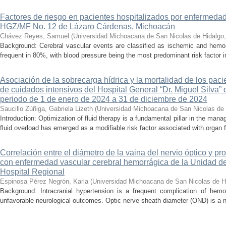
Factores de riesgo en pacientes hospitalizados por enfermedad
HGZ/MF No. 12 de Lázaro Cárdenas, Michoacán
Chávez Reyes, Samuel
(
Universidad Michoacana de San Nicolas de Hidalgo
Background: Cerebral vascular events are classified as ischemic and hemor
frequent in 80%, with blood pressure being the most predominant risk factor in 
Asociación de la sobrecarga hídrica y la mortalidad de los pac
de cuidados intensivos del Hospital General “Dr. Miguel Silva” 
periodo de 1 de enero de 2024 a 31 de diciembre de 2024
Saucillo Zúñiga, Gabriela Lizeth
(
Universidad Michoacana de San Nicolas de 
Introduction: Optimization of fluid therapy is a fundamental pillar in the manag
fluid overload has emerged as a modifiable risk factor associated with organ f
Correlación entre el diámetro de la vaina del nervio óptico y pr
con enfermedad vascular cerebral hemorrágica de la Unidad de
Hospital Regional
Espinosa Pérez Negrón, Karla
(
Universidad Michoacana de San Nicolas de H
Background: Intracranial hypertension is a frequent complication of hemo
unfavorable neurological outcomes. Optic nerve sheath diameter (OND) is a no