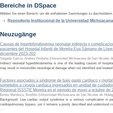
Bereiche in DSpace
Wählen Sie einen Bereich, um die enthaltenen Sammlungen zu durchstöbern.
Repositorio Institucional de la Universidad Michoacan
Neuzugänge
Causas de hiperbilirrubinemia neonatal indirecta y complicaci
pacientes del Hospital Infantil de Morelia Eva Sámano de Lópe
diciembre 2023-202
Salgado García, Andrea Viridiana
(
Universidad Michoacana de San Nicolas d
Indirect neonatal hyperbilirubinemia is one of the leading causes of hospita
may result in irreversible neurological damage when not identified and treated 
Factores asociados a síndrome de bajo gasto cardíaco y mortal
sometidos a cirugía cardíaca ingresados en unidad de cuidados
Regional ISSSTE Morelia en el periodo de mayo a octubre de 
Benito Mendoza, Bonifilio
(
Universidad Michoacana de San Nicolas de Hidal
Background: Low cardiac output syndrome is a serious complication in pat
cardiopulmonary bypass, yet it remains a poorly described and understood con
...