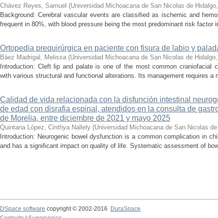
Chávez Reyes, Samuel
(
Universidad Michoacana de San Nicolas de Hidalgo
Background: Cerebral vascular events are classified as ischemic and hemor
frequent in 80%, with blood pressure being the most predominant risk factor in 
Ortopedia prequirúrgica en paciente con fisura de labio y palada
Báez Madrigal, Melissa
(
Universidad Michoacana de San Nicolas de Hidalgo
Introduction: Cleft lip and palate is one of the most common craniofacial 
with various structural and functional alterations. Its management requires a m
Calidad de vida relacionada con la disfunción intestinal neuro
de edad con disrafia espinal, atendidos en la consulta de gastro
de Morelia, entre diciembre de 2021 y mayo 2025
Quintana López, Cinthya Nallely
(
Universidad Michoacana de San Nicolas de
Introduction: Neurogenic bowel dysfunction is a common complication in chi
and has a significant impact on quality of life. Systematic assessment of bow
DSpace software
copyright © 2002-2016
DuraSpace