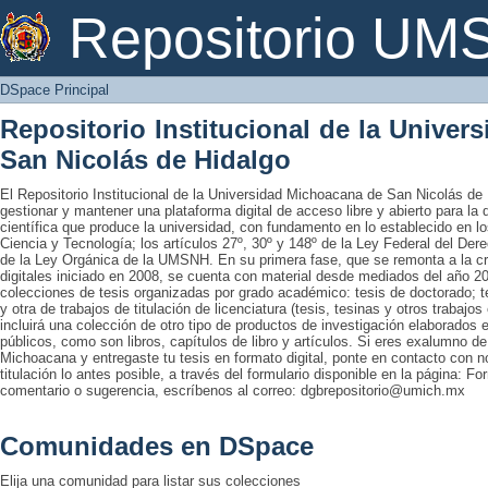
DSpace Principal
Repositorio U
DSpace Principal
Repositorio Institucional de la Unive
San Nicolás de Hidalgo
El Repositorio Institucional de la Universidad Michoacana de San Nicolás de 
gestionar y mantener una plataforma digital de acceso libre y abierto para la
científica que produce la universidad, con fundamento en lo establecido en lo
Ciencia y Tecnología; los artículos 27º, 30º y 148º de la Ley Federal del Derec
de la Ley Orgánica de la UMSNH. En su primera fase, que se remonta a la cre
digitales iniciado en 2008, se cuenta con material desde mediados del año 20
colecciones de tesis organizadas por grado académico: tesis de doctorado; te
y otra de trabajos de titulación de licenciatura (tesis, tesinas y otros trabaj
incluirá una colección de otro tipo de productos de investigación elaborados 
públicos, como son libros, capítulos de libro y artículos. Si eres exalumno d
Michoacana y entregaste tu tesis en formato digital, ponte en contacto con nos
titulación lo antes posible, a través del formulario disponible en la página: Fo
comentario o sugerencia, escríbenos al correo: dgbrepositorio@umich.mx
Comunidades en DSpace
Elija una comunidad para listar sus colecciones