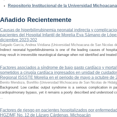
Repositorio Institucional de la Universidad Michoacan
Añadido Recientemente
Causas de hiperbilirrubinemia neonatal indirecta y complicaci
pacientes del Hospital Infantil de Morelia Eva Sámano de Lópe
diciembre 2023-202
Salgado García, Andrea Viridiana
(
Universidad Michoacana de San Nicolas d
Indirect neonatal hyperbilirubinemia is one of the leading causes of hospita
may result in irreversible neurological damage when not identified and treated 
Factores asociados a síndrome de bajo gasto cardíaco y mortal
sometidos a cirugía cardíaca ingresados en unidad de cuidados
Regional ISSSTE Morelia en el periodo de mayo a octubre de 
Benito Mendoza, Bonifilio
(
Universidad Michoacana de San Nicolas de Hidal
Background: Low cardiac output syndrome is a serious complication in pat
cardiopulmonary bypass, yet it remains a poorly described and understood con
...
Factores de riesgo en pacientes hospitalizados por enfermedad
HGZ/MF No. 12 de Lázaro Cárdenas, Michoacán