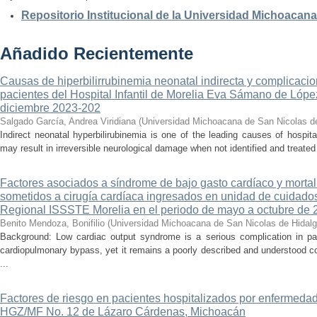
Repositorio Institucional de la Universidad Michoacan
Añadido Recientemente
Causas de hiperbilirrubinemia neonatal indirecta y complicaci
pacientes del Hospital Infantil de Morelia Eva Sámano de Lópe
diciembre 2023-202
Salgado García, Andrea Viridiana
(
Universidad Michoacana de San Nicolas d
Indirect neonatal hyperbilirubinemia is one of the leading causes of hospita
may result in irreversible neurological damage when not identified and treated 
Factores asociados a síndrome de bajo gasto cardíaco y mortal
sometidos a cirugía cardíaca ingresados en unidad de cuidados
Regional ISSSTE Morelia en el periodo de mayo a octubre de 
Benito Mendoza, Bonifilio
(
Universidad Michoacana de San Nicolas de Hidal
Background: Low cardiac output syndrome is a serious complication in pat
cardiopulmonary bypass, yet it remains a poorly described and understood con
...
Factores de riesgo en pacientes hospitalizados por enfermedad
HGZ/MF No. 12 de Lázaro Cárdenas, Michoacán