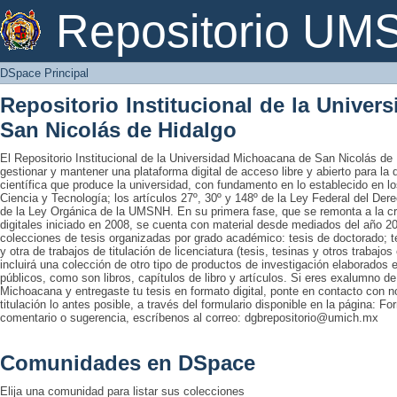
DSpace Principal
Repositorio U
DSpace Principal
Repositorio Institucional de la Unive
San Nicolás de Hidalgo
El Repositorio Institucional de la Universidad Michoacana de San Nicolás de 
gestionar y mantener una plataforma digital de acceso libre y abierto para la
científica que produce la universidad, con fundamento en lo establecido en lo
Ciencia y Tecnología; los artículos 27º, 30º y 148º de la Ley Federal del Derec
de la Ley Orgánica de la UMSNH. En su primera fase, que se remonta a la cre
digitales iniciado en 2008, se cuenta con material desde mediados del año 20
colecciones de tesis organizadas por grado académico: tesis de doctorado; te
y otra de trabajos de titulación de licenciatura (tesis, tesinas y otros trabaj
incluirá una colección de otro tipo de productos de investigación elaborados 
públicos, como son libros, capítulos de libro y artículos. Si eres exalumno d
Michoacana y entregaste tu tesis en formato digital, ponte en contacto con nos
titulación lo antes posible, a través del formulario disponible en la página: Fo
comentario o sugerencia, escríbenos al correo: dgbrepositorio@umich.mx
Comunidades en DSpace
Elija una comunidad para listar sus colecciones