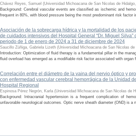
Chávez Reyes, Samuel
(
Universidad Michoacana de San Nicolas de Hidalgo
Background: Cerebral vascular events are classified as ischemic and hemor
frequent in 80%, with blood pressure being the most predominant risk factor in 
Asociación de la sobrecarga hídrica y la mortalidad de los pac
de cuidados intensivos del Hospital General “Dr. Miguel Silva” 
periodo de 1 de enero de 2024 a 31 de diciembre de 2024
Saucillo Zúñiga, Gabriela Lizeth
(
Universidad Michoacana de San Nicolas de 
Introduction: Optimization of fluid therapy is a fundamental pillar in the manag
fluid overload has emerged as a modifiable risk factor associated with organ f
Correlación entre el diámetro de la vaina del nervio óptico y pr
con enfermedad vascular cerebral hemorrágica de la Unidad de
Hospital Regional
Espinosa Pérez Negrón, Karla
(
Universidad Michoacana de San Nicolas de H
Background: Intracranial hypertension is a frequent complication of hemo
unfavorable neurological outcomes. Optic nerve sheath diameter (OND) is a no