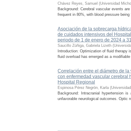
Chávez Reyes, Samuel
(
Universidad Micho
Background: Cerebral vascular events are
frequent in 80%, with blood pressure being t
Asociación de la sobrecarga hídrica
de cuidados intensivos del Hospital
periodo de 1 de enero de 2024 a 3
Saucillo Zúñiga, Gabriela Lizeth
(
Universid
Introduction: Optimization of fluid therapy i
fluid overload has emerged as a modifiable r
Correlación entre el diámetro de la
con enfermedad vascular cerebral 
Hospital Regional
Espinosa Pérez Negrón, Karla
(
Universida
Background: Intracranial hypertension is
unfavorable neurological outcomes. Optic n