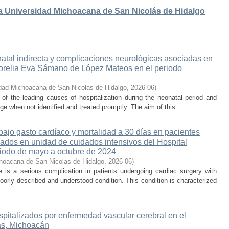
 la Universidad Michoacana de San Nicolás de Hidalgo
atal indirecta y complicaciones neurológicas asociadas en
 Morelia Eva Sámano de López Mateos en el periodo
dad Michoacana de San Nicolas de Hidalgo
,
2026-06
)
e of the leading causes of hospitalization during the neonatal period and
ge when not identified and treated promptly. The aim of this ...
ajo gasto cardíaco y mortalidad a 30 días en pacientes
sados en unidad de cuidados intensivos del Hospital
iodo de mayo a octubre de 2024
hoacana de San Nicolas de Hidalgo
,
2026-06
)
is a serious complication in patients undergoing cardiac surgery with
oorly described and understood condition. This condition is characterized
spitalizados por enfermedad vascular cerebral en el
s, Michoacán