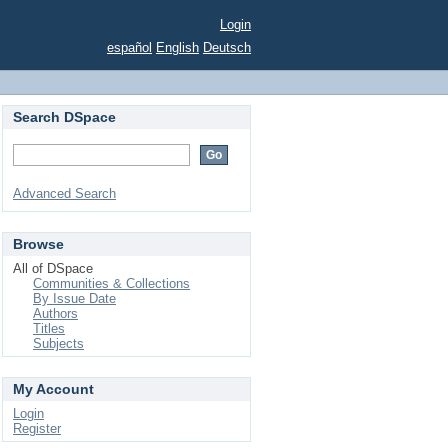
Login
español
English
Deutsch
Search DSpace
Advanced Search
Browse
All of DSpace
Communities & Collections
By Issue Date
Authors
Titles
Subjects
My Account
Login
Register