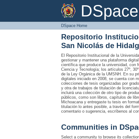
DSpace Home
DSpace 
DSpace Home
Repositorio Instituci
San Nicolás de Hidal
El Repositorio Institucional de la Univers
gestionar y mantener una plataforma digital
científica que produce la universidad, con 
Ciencia y Tecnología; los artículos 27º, 30º
de la Ley Orgánica de la UMSNH. En su prim
digitales iniciado en 2008, se cuenta con 
colecciones de tesis organizadas por grado
y otra de trabajos de titulación de licencia
incluirá una colección de otro tipo de prod
públicos, como son libros, capítulos de lib
Michoacana y entregaste tu tesis en formato
titulación lo antes posible, a través del fo
comentario o sugerencia, escríbenos al co
Communities in DSpa
Select a community to browse its collectio