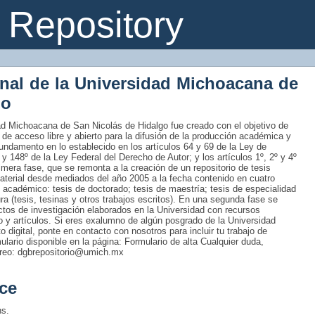
Repository
onal de la Universidad Michoacana de
go
idad Michoacana de San Nicolás de Hidalgo fue creado con el objetivo de
 de acceso libre y abierto para la difusión de la producción académica y
fundamento en lo establecido en los artículos 64 y 69 de la Ley de
 y 148º de la Ley Federal del Derecho de Autor; y los artículos 1º, 2º y 4º
era fase, que se remonta a la creación de un repositorio de tesis
material desde mediados del año 2005 a la fecha contenido en cuatro
 académico: tesis de doctorado; tesis de maestría; tesis de especialidad
tura (tesis, tesinas y otros trabajos escritos). En una segunda fase se
uctos de investigación elaborados en la Universidad con recursos
ro y artículos. Si eres exalumno de algún posgrado de la Universidad
 digital, ponte en contacto con nosotros para incluir tu trabajo de
rmulario disponible en la página: Formulario de alta Cualquier duda,
rreo: dgbrepositorio@umich.mx
ce
ns.