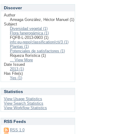
Discover
Author
Arreaga González, Héctor Manuel (1)
Subject
Diversidad vegetal (1)
Flora fanerogámica (1)
FQFB-L-2013-0903 (1)
info:eu-repo/classification/cti/3 (1)
Plantas (1)
Potenciales de satisfactores (1)
Riqueza florística (1)
... View More
Date Issued
2013 (1)
Has File(s)
Yes (1)
Statistics
View Usage Statistics
View Search Statistics
View Workflow Statistics
RSS Feeds
RSS 1.0