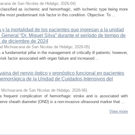
acana de San Nicolas de Hidalgo
,
2026-04
)
 classified as ischemic and hemorrhagic, with ischemic type being more
he most predominant risk factor in this condition. Objective: To ...
 y la mortalidad de los pacientes que ingresan a la unidad
 General “Dr. Miguel Silva” durante el período de tiempo de
1 de diciembre de 2024
ad Michoacana de San Nicolas de Hidalgo
,
2026-05
)
s a fundamental pillar in the management of critically ill patients; however,
isk factor associated with organ failure and increased ...
 vaina del nervio óptico y pronóstico funcional en pacientes
hemorrágica de la Unidad de Cuidados Intensivos del
d Michoacana de San Nicolas de Hidalgo
,
2026-06
)
 a frequent complication of hemorrhagic stroke and is associated with
erve sheath diameter (OND) is a non-invasive ultrasound marker that ...
View more