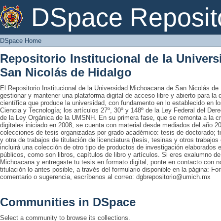
DSpace Home
DSpace Reposit
DSpace Home
Repositorio Institucional de la Unive
San Nicolás de Hidalgo
El Repositorio Institucional de la Universidad Michoacana de San Nicolás de 
gestionar y mantener una plataforma digital de acceso libre y abierto para la
científica que produce la universidad, con fundamento en lo establecido en lo
Ciencia y Tecnología; los artículos 27º, 30º y 148º de la Ley Federal del Derec
de la Ley Orgánica de la UMSNH. En su primera fase, que se remonta a la cre
digitales iniciado en 2008, se cuenta con material desde mediados del año 20
colecciones de tesis organizadas por grado académico: tesis de doctorado; te
y otra de trabajos de titulación de licenciatura (tesis, tesinas y otros trabaj
incluirá una colección de otro tipo de productos de investigación elaborados 
públicos, como son libros, capítulos de libro y artículos. Si eres exalumno d
Michoacana y entregaste tu tesis en formato digital, ponte en contacto con nos
titulación lo antes posible, a través del formulario disponible en la página: Fo
comentario o sugerencia, escríbenos al correo: dgbrepositorio@umich.mx
Communities in DSpace
Select a community to browse its collections.