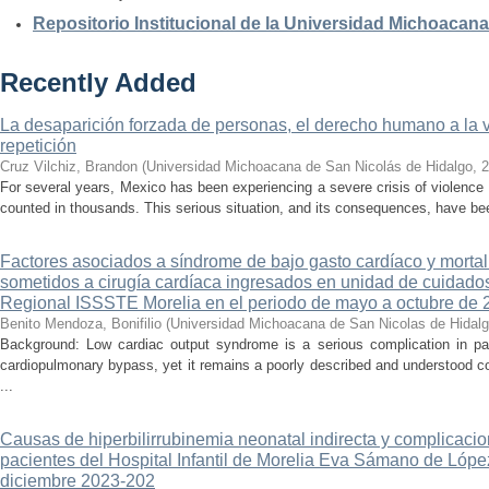
Repositorio Institucional de la Universidad Michoacan
Recently Added
La desaparición forzada de personas, el derecho humano a la ver
repetición
Cruz Vilchiz, Brandon
(
Universidad Michoacana de San Nicolás de Hidalgo
,
2
For several years, Mexico has been experiencing a severe crisis of violence 
counted in thousands. This serious situation, and its consequences, have be
Factores asociados a síndrome de bajo gasto cardíaco y mortal
sometidos a cirugía cardíaca ingresados en unidad de cuidados
Regional ISSSTE Morelia en el periodo de mayo a octubre de 
Benito Mendoza, Bonifilio
(
Universidad Michoacana de San Nicolas de Hidal
Background: Low cardiac output syndrome is a serious complication in pat
cardiopulmonary bypass, yet it remains a poorly described and understood con
...
Causas de hiperbilirrubinemia neonatal indirecta y complicaci
pacientes del Hospital Infantil de Morelia Eva Sámano de Lópe
diciembre 2023-202