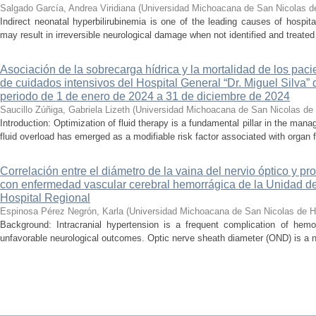
Salgado García, Andrea Viridiana
(
Universidad Michoacana de San Nicolas d
Indirect neonatal hyperbilirubinemia is one of the leading causes of hospita
may result in irreversible neurological damage when not identified and treated 
Asociación de la sobrecarga hídrica y la mortalidad de los pac
de cuidados intensivos del Hospital General “Dr. Miguel Silva” 
periodo de 1 de enero de 2024 a 31 de diciembre de 2024
Saucillo Zúñiga, Gabriela Lizeth
(
Universidad Michoacana de San Nicolas de 
Introduction: Optimization of fluid therapy is a fundamental pillar in the manag
fluid overload has emerged as a modifiable risk factor associated with organ f
Correlación entre el diámetro de la vaina del nervio óptico y pr
con enfermedad vascular cerebral hemorrágica de la Unidad de
Hospital Regional
Espinosa Pérez Negrón, Karla
(
Universidad Michoacana de San Nicolas de H
Background: Intracranial hypertension is a frequent complication of hemo
unfavorable neurological outcomes. Optic nerve sheath diameter (OND) is a no