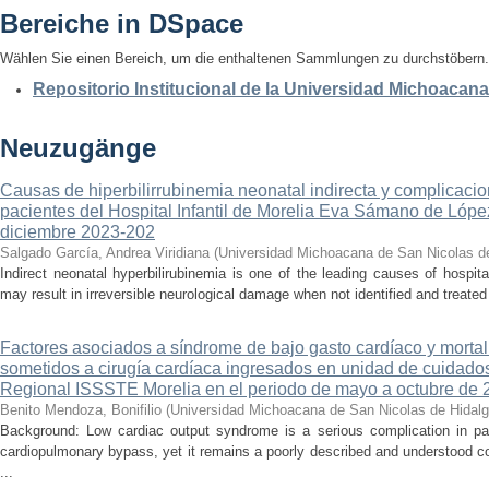
Bereiche in DSpace
Wählen Sie einen Bereich, um die enthaltenen Sammlungen zu durchstöbern.
Repositorio Institucional de la Universidad Michoacan
Neuzugänge
Causas de hiperbilirrubinemia neonatal indirecta y complicaci
pacientes del Hospital Infantil de Morelia Eva Sámano de Lópe
diciembre 2023-202
Salgado García, Andrea Viridiana
(
Universidad Michoacana de San Nicolas d
Indirect neonatal hyperbilirubinemia is one of the leading causes of hospita
may result in irreversible neurological damage when not identified and treated 
Factores asociados a síndrome de bajo gasto cardíaco y mortal
sometidos a cirugía cardíaca ingresados en unidad de cuidados
Regional ISSSTE Morelia en el periodo de mayo a octubre de 
Benito Mendoza, Bonifilio
(
Universidad Michoacana de San Nicolas de Hidal
Background: Low cardiac output syndrome is a serious complication in pat
cardiopulmonary bypass, yet it remains a poorly described and understood con
...