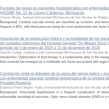
Factores de riesgo en pacientes hospitalizados por enfermedad
HGZ/MF No. 12 de Lázaro Cárdenas, Michoacán
Chávez Reyes, Samuel
(
Universidad Michoacana de San Nicolas de Hidalgo
Background: Cerebral vascular events are classified as ischemic and hemor
frequent in 80%, with blood pressure being the most predominant risk factor in 
Asociación de la sobrecarga hídrica y la mortalidad de los pac
de cuidados intensivos del Hospital General “Dr. Miguel Silva” 
periodo de 1 de enero de 2024 a 31 de diciembre de 2024
Saucillo Zúñiga, Gabriela Lizeth
(
Universidad Michoacana de San Nicolas de 
Introduction: Optimization of fluid therapy is a fundamental pillar in the manag
fluid overload has emerged as a modifiable risk factor associated with organ f
Correlación entre el diámetro de la vaina del nervio óptico y pr
con enfermedad vascular cerebral hemorrágica de la Unidad de
Hospital Regional
Espinosa Pérez Negrón, Karla
(
Universidad Michoacana de San Nicolas de H
Background: Intracranial hypertension is a frequent complication of hemo
unfavorable neurological outcomes. Optic nerve sheath diameter (OND) is a no