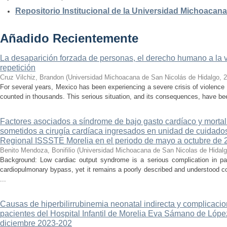
Repositorio Institucional de la Universidad Michoacan
Añadido Recientemente
La desaparición forzada de personas, el derecho humano a la ver
repetición
Cruz Vilchiz, Brandon
(
Universidad Michoacana de San Nicolás de Hidalgo
,
2
For several years, Mexico has been experiencing a severe crisis of violence 
counted in thousands. This serious situation, and its consequences, have be
Factores asociados a síndrome de bajo gasto cardíaco y mortal
sometidos a cirugía cardíaca ingresados en unidad de cuidados
Regional ISSSTE Morelia en el periodo de mayo a octubre de 
Benito Mendoza, Bonifilio
(
Universidad Michoacana de San Nicolas de Hidal
Background: Low cardiac output syndrome is a serious complication in pat
cardiopulmonary bypass, yet it remains a poorly described and understood con
...
Causas de hiperbilirrubinemia neonatal indirecta y complicaci
pacientes del Hospital Infantil de Morelia Eva Sámano de Lópe
diciembre 2023-202