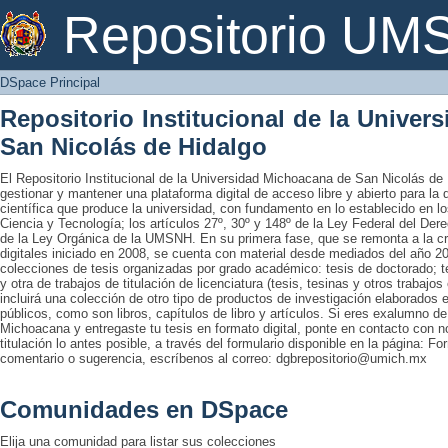
DSpace Principal
Repositorio U
DSpace Principal
Repositorio Institucional de la Unive
San Nicolás de Hidalgo
El Repositorio Institucional de la Universidad Michoacana de San Nicolás de 
gestionar y mantener una plataforma digital de acceso libre y abierto para la
científica que produce la universidad, con fundamento en lo establecido en lo
Ciencia y Tecnología; los artículos 27º, 30º y 148º de la Ley Federal del Derec
de la Ley Orgánica de la UMSNH. En su primera fase, que se remonta a la cre
digitales iniciado en 2008, se cuenta con material desde mediados del año 20
colecciones de tesis organizadas por grado académico: tesis de doctorado; te
y otra de trabajos de titulación de licenciatura (tesis, tesinas y otros trabaj
incluirá una colección de otro tipo de productos de investigación elaborados 
públicos, como son libros, capítulos de libro y artículos. Si eres exalumno d
Michoacana y entregaste tu tesis en formato digital, ponte en contacto con nos
titulación lo antes posible, a través del formulario disponible en la página: Fo
comentario o sugerencia, escríbenos al correo: dgbrepositorio@umich.mx
Comunidades en DSpace
Elija una comunidad para listar sus colecciones