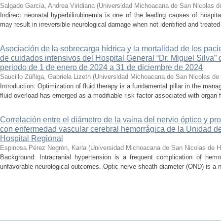
Salgado García, Andrea Viridiana
(
Universidad Michoacana de San Nicolas d
Indirect neonatal hyperbilirubinemia is one of the leading causes of hospita
may result in irreversible neurological damage when not identified and treated 
Asociación de la sobrecarga hídrica y la mortalidad de los pac
de cuidados intensivos del Hospital General “Dr. Miguel Silva” 
periodo de 1 de enero de 2024 a 31 de diciembre de 2024
Saucillo Zúñiga, Gabriela Lizeth
(
Universidad Michoacana de San Nicolas de 
Introduction: Optimization of fluid therapy is a fundamental pillar in the manag
fluid overload has emerged as a modifiable risk factor associated with organ f
Correlación entre el diámetro de la vaina del nervio óptico y pr
con enfermedad vascular cerebral hemorrágica de la Unidad de
Hospital Regional
Espinosa Pérez Negrón, Karla
(
Universidad Michoacana de San Nicolas de H
Background: Intracranial hypertension is a frequent complication of hemo
unfavorable neurological outcomes. Optic nerve sheath diameter (OND) is a no