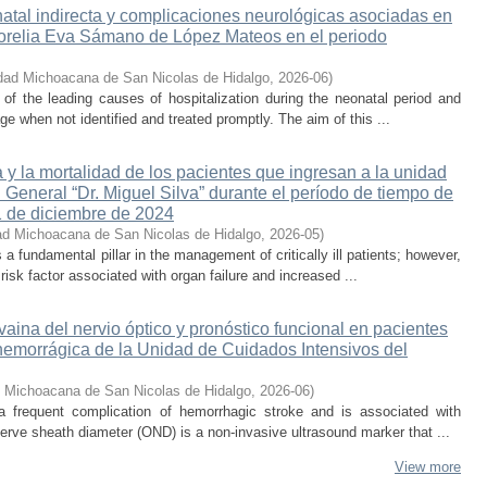
atal indirecta y complicaciones neurológicas asociadas en
 Morelia Eva Sámano de López Mateos en el periodo
dad Michoacana de San Nicolas de Hidalgo
,
2026-06
)
e of the leading causes of hospitalization during the neonatal period and
ge when not identified and treated promptly. The aim of this ...
 y la mortalidad de los pacientes que ingresan a la unidad
 General “Dr. Miguel Silva” durante el período de tiempo de
1 de diciembre de 2024
ad Michoacana de San Nicolas de Hidalgo
,
2026-05
)
s a fundamental pillar in the management of critically ill patients; however,
isk factor associated with organ failure and increased ...
 vaina del nervio óptico y pronóstico funcional en pacientes
hemorrágica de la Unidad de Cuidados Intensivos del
d Michoacana de San Nicolas de Hidalgo
,
2026-06
)
 a frequent complication of hemorrhagic stroke and is associated with
erve sheath diameter (OND) is a non-invasive ultrasound marker that ...
View more