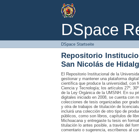
DSpace Startseite
DSpace Rep
DSpace Startseite
Repositorio Instituci
San Nicolás de Hidal
El Repositorio Institucional de la Univers
gestionar y mantener una plataforma digital
científica que produce la universidad, con 
Ciencia y Tecnología; los artículos 27º, 30º
de la Ley Orgánica de la UMSNH. En su prim
digitales iniciado en 2008, se cuenta con 
colecciones de tesis organizadas por grado
y otra de trabajos de titulación de licencia
incluirá una colección de otro tipo de prod
públicos, como son libros, capítulos de lib
Michoacana y entregaste tu tesis en formato
titulación lo antes posible, a través del fo
comentario o sugerencia, escríbenos al co