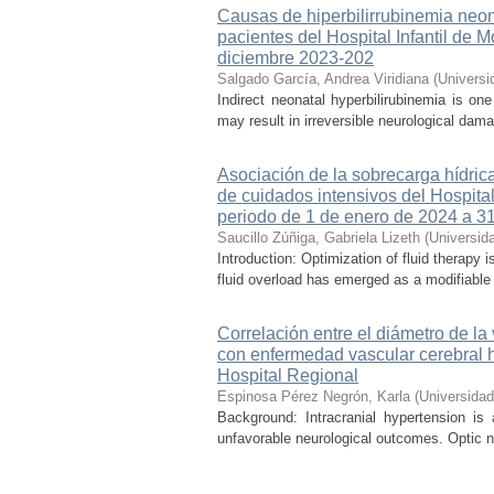
Causas de hiperbilirrubinemia neon
pacientes del Hospital Infantil de
diciembre 2023-202
Salgado García, Andrea Viridiana
(
Universi
Indirect neonatal hyperbilirubinemia is on
may result in irreversible neurological dama
Asociación de la sobrecarga hídrica
de cuidados intensivos del Hospital
periodo de 1 de enero de 2024 a 3
Saucillo Zúñiga, Gabriela Lizeth
(
Universid
Introduction: Optimization of fluid therapy i
fluid overload has emerged as a modifiable r
Correlación entre el diámetro de la
con enfermedad vascular cerebral 
Hospital Regional
Espinosa Pérez Negrón, Karla
(
Universida
Background: Intracranial hypertension is
unfavorable neurological outcomes. Optic n