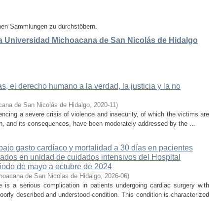
enen Sammlungen zu durchstöbern.
 la Universidad Michoacana de San Nicolás de Hidalgo
, el derecho humano a la verdad, la justicia y la no
cana de San Nicolás de Hidalgo
,
2020-11
)
cing a severe crisis of violence and insecurity, of which the victims are
on, and its consequences, have been moderately addressed by the ...
ajo gasto cardíaco y mortalidad a 30 días en pacientes
sados en unidad de cuidados intensivos del Hospital
iodo de mayo a octubre de 2024
hoacana de San Nicolas de Hidalgo
,
2026-06
)
is a serious complication in patients undergoing cardiac surgery with
oorly described and understood condition. This condition is characterized