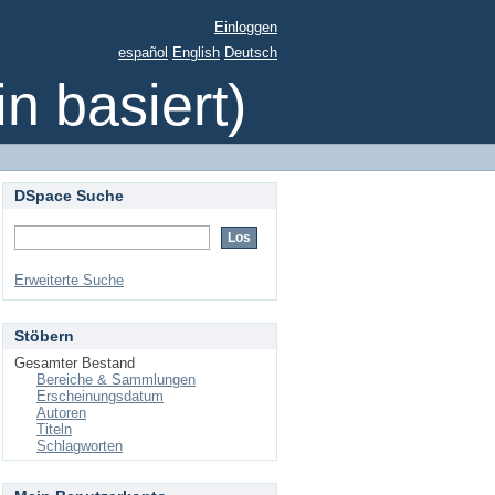
Einloggen
español
English
Deutsch
 basiert)
DSpace Suche
Erweiterte Suche
Stöbern
Gesamter Bestand
Bereiche & Sammlungen
Erscheinungsdatum
Autoren
Titeln
Schlagworten