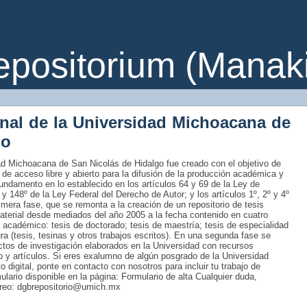
ositorium (Manakin
onal de la Universidad Michoacana de
go
idad Michoacana de San Nicolás de Hidalgo fue creado con el objetivo de
 de acceso libre y abierto para la difusión de la producción académica y
fundamento en lo establecido en los artículos 64 y 69 de la Ley de
 y 148º de la Ley Federal del Derecho de Autor; y los artículos 1º, 2º y 4º
era fase, que se remonta a la creación de un repositorio de tesis
material desde mediados del año 2005 a la fecha contenido en cuatro
 académico: tesis de doctorado; tesis de maestría; tesis de especialidad
tura (tesis, tesinas y otros trabajos escritos). En una segunda fase se
uctos de investigación elaborados en la Universidad con recursos
ro y artículos. Si eres exalumno de algún posgrado de la Universidad
 digital, ponte en contacto con nosotros para incluir tu trabajo de
rmulario disponible en la página: Formulario de alta Cualquier duda,
rreo: dgbrepositorio@umich.mx