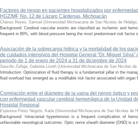
Factores de riesgo en pacientes hospitalizados por enfermedad
HGZ/MF No. 12 de Lázaro Cárdenas, Michoacán
Chávez Reyes, Samuel
(
Universidad Michoacana de San Nicolas de Hidalgo
Background: Cerebral vascular events are classified as ischemic and hemor
frequent in 80%, with blood pressure being the most predominant risk factor in 
Asociación de la sobrecarga hídrica y la mortalidad de los pac
de cuidados intensivos del Hospital General “Dr. Miguel Silva” 
periodo de 1 de enero de 2024 a 31 de diciembre de 2024
Saucillo Zúñiga, Gabriela Lizeth
(
Universidad Michoacana de San Nicolas de 
Introduction: Optimization of fluid therapy is a fundamental pillar in the manag
fluid overload has emerged as a modifiable risk factor associated with organ f
Correlación entre el diámetro de la vaina del nervio óptico y pr
con enfermedad vascular cerebral hemorrágica de la Unidad de
Hospital Regional
Espinosa Pérez Negrón, Karla
(
Universidad Michoacana de San Nicolas de H
Background: Intracranial hypertension is a frequent complication of hemo
unfavorable neurological outcomes. Optic nerve sheath diameter (OND) is a no