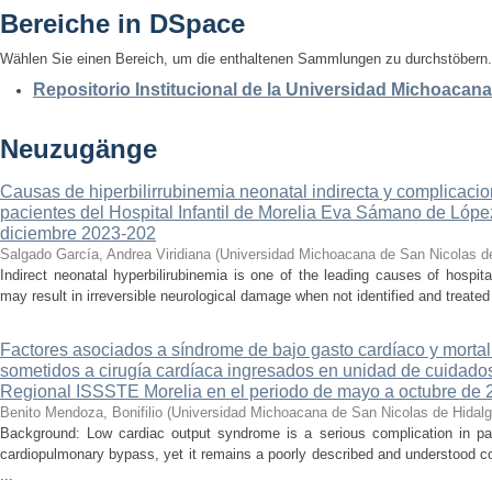
Bereiche in DSpace
Wählen Sie einen Bereich, um die enthaltenen Sammlungen zu durchstöbern.
Repositorio Institucional de la Universidad Michoacan
Neuzugänge
Causas de hiperbilirrubinemia neonatal indirecta y complicaci
pacientes del Hospital Infantil de Morelia Eva Sámano de Lópe
diciembre 2023-202
Salgado García, Andrea Viridiana
(
Universidad Michoacana de San Nicolas d
Indirect neonatal hyperbilirubinemia is one of the leading causes of hospita
may result in irreversible neurological damage when not identified and treated 
Factores asociados a síndrome de bajo gasto cardíaco y mortal
sometidos a cirugía cardíaca ingresados en unidad de cuidados
Regional ISSSTE Morelia en el periodo de mayo a octubre de 
Benito Mendoza, Bonifilio
(
Universidad Michoacana de San Nicolas de Hidal
Background: Low cardiac output syndrome is a serious complication in pat
cardiopulmonary bypass, yet it remains a poorly described and understood con
...