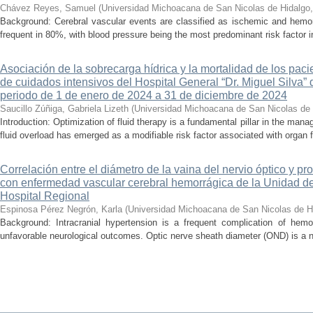
Chávez Reyes, Samuel
(
Universidad Michoacana de San Nicolas de Hidalgo
Background: Cerebral vascular events are classified as ischemic and hemor
frequent in 80%, with blood pressure being the most predominant risk factor in 
Asociación de la sobrecarga hídrica y la mortalidad de los pac
de cuidados intensivos del Hospital General “Dr. Miguel Silva” 
periodo de 1 de enero de 2024 a 31 de diciembre de 2024
Saucillo Zúñiga, Gabriela Lizeth
(
Universidad Michoacana de San Nicolas de 
Introduction: Optimization of fluid therapy is a fundamental pillar in the manag
fluid overload has emerged as a modifiable risk factor associated with organ f
Correlación entre el diámetro de la vaina del nervio óptico y pr
con enfermedad vascular cerebral hemorrágica de la Unidad de
Hospital Regional
Espinosa Pérez Negrón, Karla
(
Universidad Michoacana de San Nicolas de H
Background: Intracranial hypertension is a frequent complication of hemo
unfavorable neurological outcomes. Optic nerve sheath diameter (OND) is a no