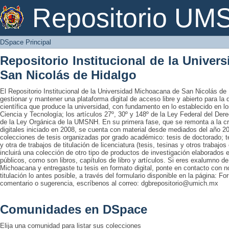
DSpace Principal
Repositorio U
DSpace Principal
Repositorio Institucional de la Unive
San Nicolás de Hidalgo
El Repositorio Institucional de la Universidad Michoacana de San Nicolás de 
gestionar y mantener una plataforma digital de acceso libre y abierto para la
científica que produce la universidad, con fundamento en lo establecido en lo
Ciencia y Tecnología; los artículos 27º, 30º y 148º de la Ley Federal del Derec
de la Ley Orgánica de la UMSNH. En su primera fase, que se remonta a la cre
digitales iniciado en 2008, se cuenta con material desde mediados del año 20
colecciones de tesis organizadas por grado académico: tesis de doctorado; te
y otra de trabajos de titulación de licenciatura (tesis, tesinas y otros trabaj
incluirá una colección de otro tipo de productos de investigación elaborados 
públicos, como son libros, capítulos de libro y artículos. Si eres exalumno d
Michoacana y entregaste tu tesis en formato digital, ponte en contacto con nos
titulación lo antes posible, a través del formulario disponible en la página: Fo
comentario o sugerencia, escríbenos al correo: dgbrepositorio@umich.mx
Comunidades en DSpace
Elija una comunidad para listar sus colecciones