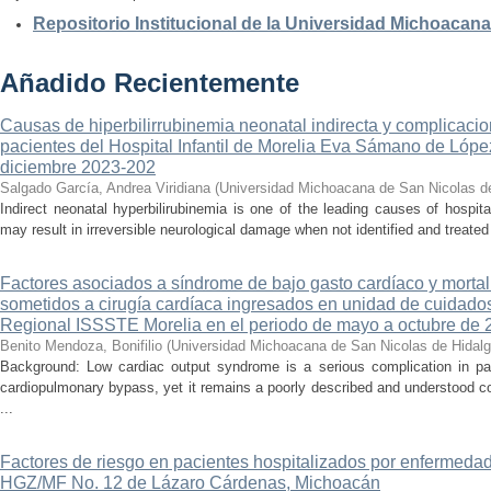
Repositorio Institucional de la Universidad Michoacan
Añadido Recientemente
Causas de hiperbilirrubinemia neonatal indirecta y complicaci
pacientes del Hospital Infantil de Morelia Eva Sámano de Lópe
diciembre 2023-202
Salgado García, Andrea Viridiana
(
Universidad Michoacana de San Nicolas d
Indirect neonatal hyperbilirubinemia is one of the leading causes of hospita
may result in irreversible neurological damage when not identified and treated 
Factores asociados a síndrome de bajo gasto cardíaco y mortal
sometidos a cirugía cardíaca ingresados en unidad de cuidados
Regional ISSSTE Morelia en el periodo de mayo a octubre de 
Benito Mendoza, Bonifilio
(
Universidad Michoacana de San Nicolas de Hidal
Background: Low cardiac output syndrome is a serious complication in pat
cardiopulmonary bypass, yet it remains a poorly described and understood con
...
Factores de riesgo en pacientes hospitalizados por enfermedad
HGZ/MF No. 12 de Lázaro Cárdenas, Michoacán