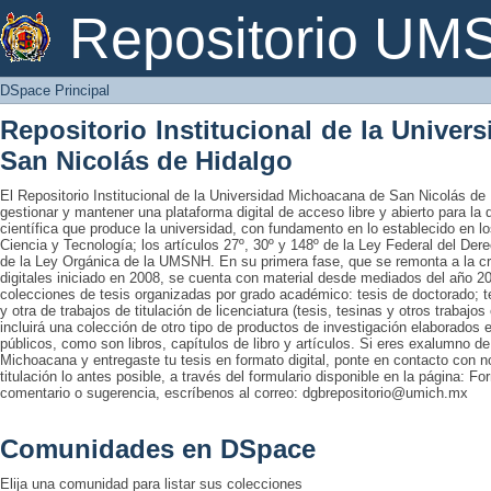
DSpace Principal
Repositorio U
DSpace Principal
Repositorio Institucional de la Unive
San Nicolás de Hidalgo
El Repositorio Institucional de la Universidad Michoacana de San Nicolás de 
gestionar y mantener una plataforma digital de acceso libre y abierto para la
científica que produce la universidad, con fundamento en lo establecido en lo
Ciencia y Tecnología; los artículos 27º, 30º y 148º de la Ley Federal del Derec
de la Ley Orgánica de la UMSNH. En su primera fase, que se remonta a la cre
digitales iniciado en 2008, se cuenta con material desde mediados del año 20
colecciones de tesis organizadas por grado académico: tesis de doctorado; te
y otra de trabajos de titulación de licenciatura (tesis, tesinas y otros trabaj
incluirá una colección de otro tipo de productos de investigación elaborados 
públicos, como son libros, capítulos de libro y artículos. Si eres exalumno d
Michoacana y entregaste tu tesis en formato digital, ponte en contacto con nos
titulación lo antes posible, a través del formulario disponible en la página: Fo
comentario o sugerencia, escríbenos al correo: dgbrepositorio@umich.mx
Comunidades en DSpace
Elija una comunidad para listar sus colecciones