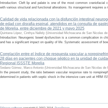
Introduction: Cleft lip and palate is one of the most common craniofacial 
with various structural and functional alterations. Its management requires a m
Calidad de vida relacionada con la disfunción intestinal neuro
de edad con disrafia espinal, atendidos en la consulta de gastro
de Morelia, entre diciembre de 2021 y mayo 2025
Quintana López, Cinthya Nallely
(
Universidad Michoacana de San Nicolas de
Introduction: Neurogenic bowel dysfunction is a common complication in chi
and has a significant impact on quality of life. Systematic assessment of bow
Correlación entre el índice de respuesta vascular a norepinefri
28 días en pacientes con choque séptico en la unidad de cuidad
Regional ISSSTE Morelia
Sedano Gómez, Marco Antonio
(
Universidad Michoacana de San Nicolas de 
In the present study, the ratio between vascular response rate to norepine
determined in patients with septic shock in the intensive care unit at HRM IS