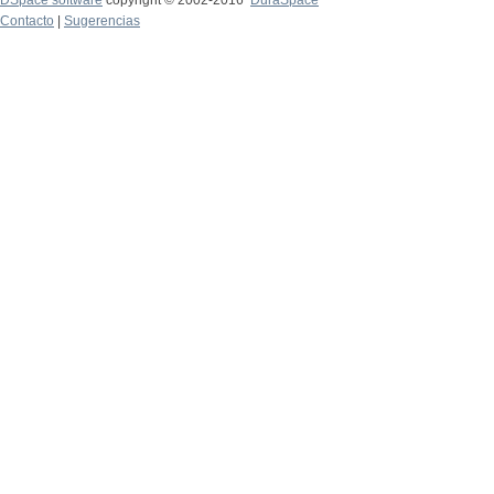
DSpace software
copyright © 2002-2016
DuraSpace
Contacto
|
Sugerencias