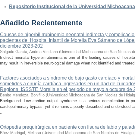
Repositorio Institucional de la Universidad Michoacan
Añadido Recientemente
Causas de hiperbilirrubinemia neonatal indirecta y complicaci
pacientes del Hospital Infantil de Morelia Eva Sámano de Lópe
diciembre 2023-202
Salgado García, Andrea Viridiana
(
Universidad Michoacana de San Nicolas d
Indirect neonatal hyperbilirubinemia is one of the leading causes of hospita
may result in irreversible neurological damage when not identified and treated 
Factores asociados a síndrome de bajo gasto cardíaco y mortal
sometidos a cirugía cardíaca ingresados en unidad de cuidados
Regional ISSSTE Morelia en el periodo de mayo a octubre de 
Benito Mendoza, Bonifilio
(
Universidad Michoacana de San Nicolas de Hidal
Background: Low cardiac output syndrome is a serious complication in pat
cardiopulmonary bypass, yet it remains a poorly described and understood con
...
Ortopedia prequirúrgica en paciente con fisura de labio y palada
Báez Madrigal, Melissa
(
Universidad Michoacana de San Nicolas de Hidalgo