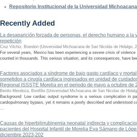
Repositorio Institucional de la Universidad Michoacan
Recently Added
La desaparición forzada de personas, el derecho humano a la ver
repetición
Cruz Vilchiz, Brandon
(
Universidad Michoacana de San Nicolás de Hidalgo
,
2
For several years, Mexico has been experiencing a severe crisis of violence 
counted in thousands. This serious situation, and its consequences, have be
Factores asociados a síndrome de bajo gasto cardíaco y mortal
sometidos a cirugía cardíaca ingresados en unidad de cuidados
Regional ISSSTE Morelia en el periodo de mayo a octubre de 
Benito Mendoza, Bonifilio
(
Universidad Michoacana de San Nicolas de Hidal
Background: Low cardiac output syndrome is a serious complication in pat
cardiopulmonary bypass, yet it remains a poorly described and understood con
...
Causas de hiperbilirrubinemia neonatal indirecta y complicaci
pacientes del Hospital Infantil de Morelia Eva Sámano de Lópe
diciembre 2023-202