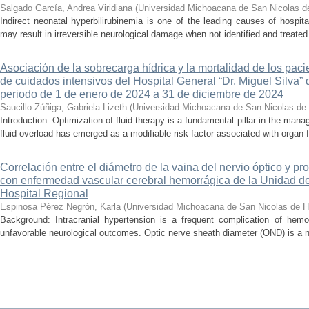
Salgado García, Andrea Viridiana
(
Universidad Michoacana de San Nicolas d
Indirect neonatal hyperbilirubinemia is one of the leading causes of hospita
may result in irreversible neurological damage when not identified and treated 
Asociación de la sobrecarga hídrica y la mortalidad de los pac
de cuidados intensivos del Hospital General “Dr. Miguel Silva” 
periodo de 1 de enero de 2024 a 31 de diciembre de 2024
Saucillo Zúñiga, Gabriela Lizeth
(
Universidad Michoacana de San Nicolas de 
Introduction: Optimization of fluid therapy is a fundamental pillar in the manag
fluid overload has emerged as a modifiable risk factor associated with organ f
Correlación entre el diámetro de la vaina del nervio óptico y pr
con enfermedad vascular cerebral hemorrágica de la Unidad de
Hospital Regional
Espinosa Pérez Negrón, Karla
(
Universidad Michoacana de San Nicolas de H
Background: Intracranial hypertension is a frequent complication of hemo
unfavorable neurological outcomes. Optic nerve sheath diameter (OND) is a no