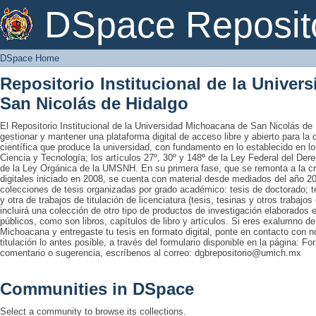
DSpace Home
DSpace Reposit
DSpace Home
Repositorio Institucional de la Unive
San Nicolás de Hidalgo
El Repositorio Institucional de la Universidad Michoacana de San Nicolás de 
gestionar y mantener una plataforma digital de acceso libre y abierto para la
científica que produce la universidad, con fundamento en lo establecido en lo
Ciencia y Tecnología; los artículos 27º, 30º y 148º de la Ley Federal del Derec
de la Ley Orgánica de la UMSNH. En su primera fase, que se remonta a la cre
digitales iniciado en 2008, se cuenta con material desde mediados del año 20
colecciones de tesis organizadas por grado académico: tesis de doctorado; te
y otra de trabajos de titulación de licenciatura (tesis, tesinas y otros trabaj
incluirá una colección de otro tipo de productos de investigación elaborados 
públicos, como son libros, capítulos de libro y artículos. Si eres exalumno d
Michoacana y entregaste tu tesis en formato digital, ponte en contacto con nos
titulación lo antes posible, a través del formulario disponible en la página: Fo
comentario o sugerencia, escríbenos al correo: dgbrepositorio@umich.mx
Communities in DSpace
Select a community to browse its collections.