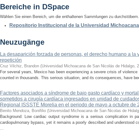
Bereiche in DSpace
Wählen Sie einen Bereich, um die enthaltenen Sammlungen zu durchstöbern.
Repositorio Institucional de la Universidad Michoacan
Neuzugänge
La desaparición forzada de personas, el derecho humano a la ver
repetición
Cruz Vilchiz, Brandon
(
Universidad Michoacana de San Nicolás de Hidalgo
,
2
For several years, Mexico has been experiencing a severe crisis of violence 
counted in thousands. This serious situation, and its consequences, have be
Factores asociados a síndrome de bajo gasto cardíaco y mortal
sometidos a cirugía cardíaca ingresados en unidad de cuidados
Regional ISSSTE Morelia en el periodo de mayo a octubre de 
Benito Mendoza, Bonifilio
(
Universidad Michoacana de San Nicolas de Hidal
Background: Low cardiac output syndrome is a serious complication in pat
cardiopulmonary bypass, yet it remains a poorly described and understood con
...