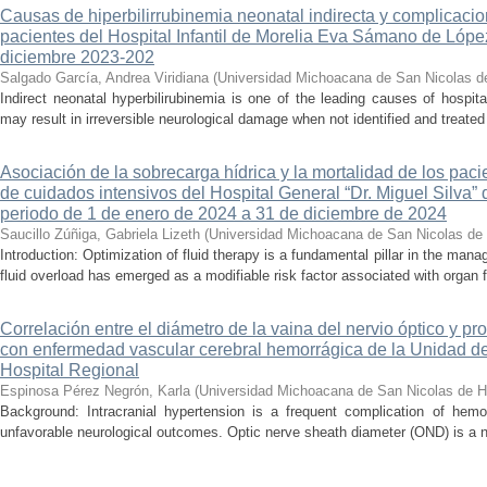
Causas de hiperbilirrubinemia neonatal indirecta y complicaci
pacientes del Hospital Infantil de Morelia Eva Sámano de Lópe
diciembre 2023-202
Salgado García, Andrea Viridiana
(
Universidad Michoacana de San Nicolas d
Indirect neonatal hyperbilirubinemia is one of the leading causes of hospita
may result in irreversible neurological damage when not identified and treated 
Asociación de la sobrecarga hídrica y la mortalidad de los pac
de cuidados intensivos del Hospital General “Dr. Miguel Silva” 
periodo de 1 de enero de 2024 a 31 de diciembre de 2024
Saucillo Zúñiga, Gabriela Lizeth
(
Universidad Michoacana de San Nicolas de 
Introduction: Optimization of fluid therapy is a fundamental pillar in the manag
fluid overload has emerged as a modifiable risk factor associated with organ f
Correlación entre el diámetro de la vaina del nervio óptico y pr
con enfermedad vascular cerebral hemorrágica de la Unidad de
Hospital Regional
Espinosa Pérez Negrón, Karla
(
Universidad Michoacana de San Nicolas de H
Background: Intracranial hypertension is a frequent complication of hemo
unfavorable neurological outcomes. Optic nerve sheath diameter (OND) is a no