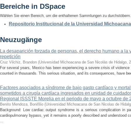
Bereiche in DSpace
Wählen Sie einen Bereich, um die enthaltenen Sammlungen zu durchstöbern.
Repositorio Institucional de la Universidad Michoacan
Neuzugänge
La desaparición forzada de personas, el derecho humano a la ver
repetición
Cruz Vilchiz, Brandon
(
Universidad Michoacana de San Nicolás de Hidalgo
,
2
For several years, Mexico has been experiencing a severe crisis of violence 
counted in thousands. This serious situation, and its consequences, have be
Factores asociados a síndrome de bajo gasto cardíaco y mortal
sometidos a cirugía cardíaca ingresados en unidad de cuidados
Regional ISSSTE Morelia en el periodo de mayo a octubre de 
Benito Mendoza, Bonifilio
(
Universidad Michoacana de San Nicolas de Hidal
Background: Low cardiac output syndrome is a serious complication in pat
cardiopulmonary bypass, yet it remains a poorly described and understood con
...