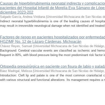
Causas de hiperbilirrubinemia neonatal indirecta y complicaci
pacientes del Hospital Infantil de Morelia Eva Sámano de Lópe
diciembre 2023-202
Salgado García, Andrea Viridiana
(
Universidad Michoacana de San Nicolas d
Indirect neonatal hyperbilirubinemia is one of the leading causes of hospita
may result in irreversible neurological damage when not identified and treated 
Factores de riesgo en pacientes hospitalizados por enfermedad
HGZ/MF No. 12 de Lázaro Cárdenas, Michoacán
Chávez Reyes, Samuel
(
Universidad Michoacana de San Nicolas de Hidalgo
Background: Cerebral vascular events are classified as ischemic and hemor
frequent in 80%, with blood pressure being the most predominant risk factor in 
Ortopedia prequirúrgica en paciente con fisura de labio y palada
Báez Madrigal, Melissa
(
Universidad Michoacana de San Nicolas de Hidalgo
Introduction: Cleft lip and palate is one of the most common craniofacial 
with various structural and functional alterations. Its management requires a m