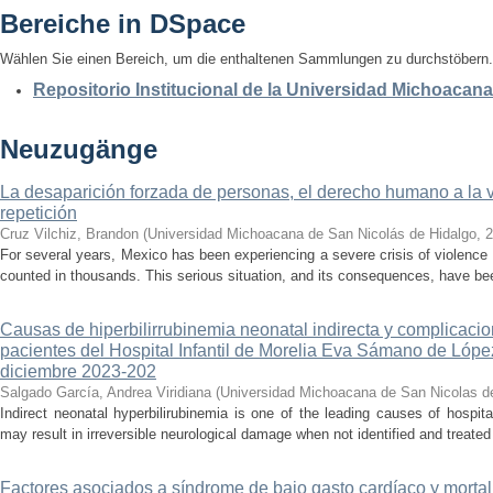
Bereiche in DSpace
Wählen Sie einen Bereich, um die enthaltenen Sammlungen zu durchstöbern.
Repositorio Institucional de la Universidad Michoacan
Neuzugänge
La desaparición forzada de personas, el derecho humano a la ver
repetición
Cruz Vilchiz, Brandon
(
Universidad Michoacana de San Nicolás de Hidalgo
,
2
For several years, Mexico has been experiencing a severe crisis of violence 
counted in thousands. This serious situation, and its consequences, have be
Causas de hiperbilirrubinemia neonatal indirecta y complicaci
pacientes del Hospital Infantil de Morelia Eva Sámano de Lópe
diciembre 2023-202
Salgado García, Andrea Viridiana
(
Universidad Michoacana de San Nicolas d
Indirect neonatal hyperbilirubinemia is one of the leading causes of hospita
may result in irreversible neurological damage when not identified and treated 
Factores asociados a síndrome de bajo gasto cardíaco y mortal