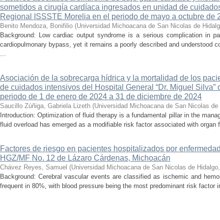
sometidos a cirugía cardíaca ingresados en unidad de cuidados
Regional ISSSTE Morelia en el periodo de mayo a octubre de 
Benito Mendoza, Bonifilio
(
Universidad Michoacana de San Nicolas de Hidal
Background: Low cardiac output syndrome is a serious complication in pat
cardiopulmonary bypass, yet it remains a poorly described and understood con
...
Asociación de la sobrecarga hídrica y la mortalidad de los pac
de cuidados intensivos del Hospital General “Dr. Miguel Silva” 
periodo de 1 de enero de 2024 a 31 de diciembre de 2024
Saucillo Zúñiga, Gabriela Lizeth
(
Universidad Michoacana de San Nicolas de 
Introduction: Optimization of fluid therapy is a fundamental pillar in the manag
fluid overload has emerged as a modifiable risk factor associated with organ f
Factores de riesgo en pacientes hospitalizados por enfermedad
HGZ/MF No. 12 de Lázaro Cárdenas, Michoacán
Chávez Reyes, Samuel
(
Universidad Michoacana de San Nicolas de Hidalgo
Background: Cerebral vascular events are classified as ischemic and hemor
frequent in 80%, with blood pressure being the most predominant risk factor in 