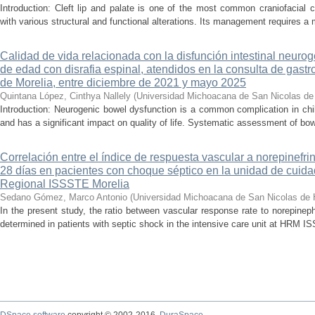
Introduction: Cleft lip and palate is one of the most common craniofacial 
with various structural and functional alterations. Its management requires a m
Calidad de vida relacionada con la disfunción intestinal neuro
de edad con disrafia espinal, atendidos en la consulta de gastro
de Morelia, entre diciembre de 2021 y mayo 2025
Quintana López, Cinthya Nallely
(
Universidad Michoacana de San Nicolas de
Introduction: Neurogenic bowel dysfunction is a common complication in chi
and has a significant impact on quality of life. Systematic assessment of bow
Correlación entre el índice de respuesta vascular a norepinefri
28 días en pacientes con choque séptico en la unidad de cuidad
Regional ISSSTE Morelia
Sedano Gómez, Marco Antonio
(
Universidad Michoacana de San Nicolas de 
In the present study, the ratio between vascular response rate to norepine
determined in patients with septic shock in the intensive care unit at HRM IS