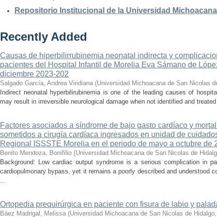
Repositorio Institucional de la Universidad Michoacan
Recently Added
Causas de hiperbilirrubinemia neonatal indirecta y complicaci
pacientes del Hospital Infantil de Morelia Eva Sámano de Lópe
diciembre 2023-202
Salgado García, Andrea Viridiana
(
Universidad Michoacana de San Nicolas d
Indirect neonatal hyperbilirubinemia is one of the leading causes of hospita
may result in irreversible neurological damage when not identified and treated 
Factores asociados a síndrome de bajo gasto cardíaco y mortal
sometidos a cirugía cardíaca ingresados en unidad de cuidados
Regional ISSSTE Morelia en el periodo de mayo a octubre de 
Benito Mendoza, Bonifilio
(
Universidad Michoacana de San Nicolas de Hidal
Background: Low cardiac output syndrome is a serious complication in pat
cardiopulmonary bypass, yet it remains a poorly described and understood con
...
Ortopedia prequirúrgica en paciente con fisura de labio y palada
Báez Madrigal, Melissa
(
Universidad Michoacana de San Nicolas de Hidalgo