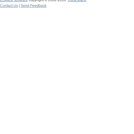
DSpace software
copyright © 2002-2016
DuraSpace
Contact Us
|
Send Feedback