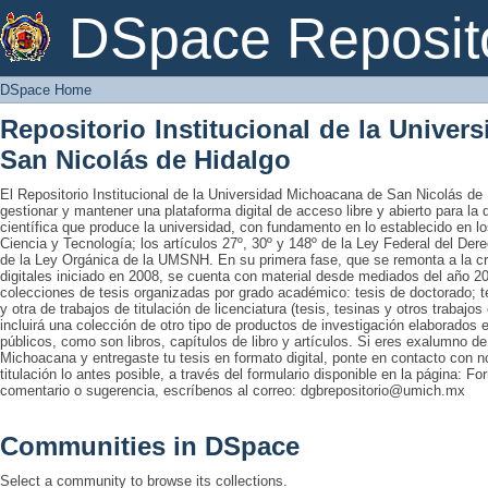
DSpace Home
DSpace Reposit
DSpace Home
Repositorio Institucional de la Unive
San Nicolás de Hidalgo
El Repositorio Institucional de la Universidad Michoacana de San Nicolás de 
gestionar y mantener una plataforma digital de acceso libre y abierto para la
científica que produce la universidad, con fundamento en lo establecido en lo
Ciencia y Tecnología; los artículos 27º, 30º y 148º de la Ley Federal del Derec
de la Ley Orgánica de la UMSNH. En su primera fase, que se remonta a la cre
digitales iniciado en 2008, se cuenta con material desde mediados del año 20
colecciones de tesis organizadas por grado académico: tesis de doctorado; te
y otra de trabajos de titulación de licenciatura (tesis, tesinas y otros trabaj
incluirá una colección de otro tipo de productos de investigación elaborados 
públicos, como son libros, capítulos de libro y artículos. Si eres exalumno d
Michoacana y entregaste tu tesis en formato digital, ponte en contacto con nos
titulación lo antes posible, a través del formulario disponible en la página: Fo
comentario o sugerencia, escríbenos al correo: dgbrepositorio@umich.mx
Communities in DSpace
Select a community to browse its collections.