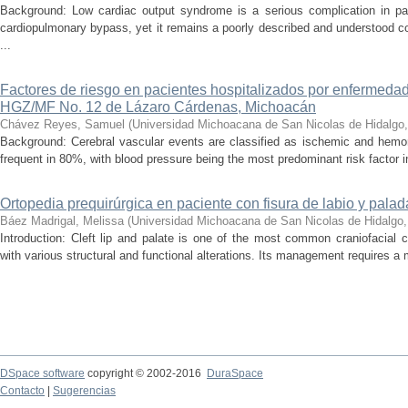
Background: Low cardiac output syndrome is a serious complication in pat
cardiopulmonary bypass, yet it remains a poorly described and understood con
...
Factores de riesgo en pacientes hospitalizados por enfermedad
HGZ/MF No. 12 de Lázaro Cárdenas, Michoacán
Chávez Reyes, Samuel
(
Universidad Michoacana de San Nicolas de Hidalgo
Background: Cerebral vascular events are classified as ischemic and hemor
frequent in 80%, with blood pressure being the most predominant risk factor in 
Ortopedia prequirúrgica en paciente con fisura de labio y palada
Báez Madrigal, Melissa
(
Universidad Michoacana de San Nicolas de Hidalgo
Introduction: Cleft lip and palate is one of the most common craniofacial 
with various structural and functional alterations. Its management requires a m
DSpace software
copyright © 2002-2016
DuraSpace
Contacto
|
Sugerencias