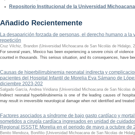
Repositorio Institucional de la Universidad Michoacan
Añadido Recientemente
La desaparición forzada de personas, el derecho humano a la ver
repetición
Cruz Vilchiz, Brandon
(
Universidad Michoacana de San Nicolás de Hidalgo
,
2
For several years, Mexico has been experiencing a severe crisis of violence 
counted in thousands. This serious situation, and its consequences, have be
Causas de hiperbilirrubinemia neonatal indirecta y complicaci
pacientes del Hospital Infantil de Morelia Eva Sámano de Lópe
diciembre 2023-202
Salgado García, Andrea Viridiana
(
Universidad Michoacana de San Nicolas d
Indirect neonatal hyperbilirubinemia is one of the leading causes of hospita
may result in irreversible neurological damage when not identified and treated 
Factores asociados a síndrome de bajo gasto cardíaco y mortal
sometidos a cirugía cardíaca ingresados en unidad de cuidados
Regional ISSSTE Morelia en el periodo de mayo a octubre de 
Benito Mendoza, Bonifilio
(
Universidad Michoacana de San Nicolas de Hidal