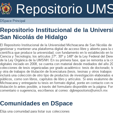
DSpace Principal
Repositorio U
DSpace Principal
Repositorio Institucional de la Unive
San Nicolás de Hidalgo
El Repositorio Institucional de la Universidad Michoacana de San Nicolás de 
gestionar y mantener una plataforma digital de acceso libre y abierto para la
científica que produce la universidad, con fundamento en lo establecido en lo
Ciencia y Tecnología; los artículos 27º, 30º y 148º de la Ley Federal del Derec
de la Ley Orgánica de la UMSNH. En su primera fase, que se remonta a la cre
digitales iniciado en 2008, se cuenta con material desde mediados del año 20
colecciones de tesis organizadas por grado académico: tesis de doctorado; te
y otra de trabajos de titulación de licenciatura (tesis, tesinas y otros trabaj
incluirá una colección de otro tipo de productos de investigación elaborados 
públicos, como son libros, capítulos de libro y artículos. Si eres exalumno d
Michoacana y entregaste tu tesis en formato digital, ponte en contacto con nos
titulación lo antes posible, a través del formulario disponible en la página: Fo
comentario o sugerencia, escríbenos al correo: dgbrepositorio@umich.mx
Comunidades en DSpace
Elija una comunidad para listar sus colecciones