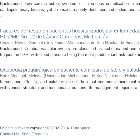
Background: Low cardiac output syndrome is a serious complication in pat
cardiopulmonary bypass, yet it remains a poorly described and understood con
...
Factores de riesgo en pacientes hospitalizados por enfermedad
HGZ/MF No. 12 de Lázaro Cárdenas, Michoacán
Chávez Reyes, Samuel
(
Universidad Michoacana de San Nicolas de Hidalgo
Background: Cerebral vascular events are classified as ischemic and hemor
frequent in 80%, with blood pressure being the most predominant risk factor in 
Ortopedia prequirúrgica en paciente con fisura de labio y palada
Báez Madrigal, Melissa
(
Universidad Michoacana de San Nicolas de Hidalgo
Introduction: Cleft lip and palate is one of the most common craniofacial 
with various structural and functional alterations. Its management requires a m
DSpace software
copyright © 2002-2016
DuraSpace
Contact Us
|
Send Feedback