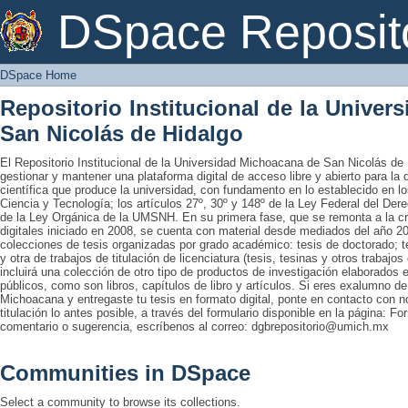
DSpace Home
DSpace Reposit
DSpace Home
Repositorio Institucional de la Unive
San Nicolás de Hidalgo
El Repositorio Institucional de la Universidad Michoacana de San Nicolás de 
gestionar y mantener una plataforma digital de acceso libre y abierto para la
científica que produce la universidad, con fundamento en lo establecido en lo
Ciencia y Tecnología; los artículos 27º, 30º y 148º de la Ley Federal del Derec
de la Ley Orgánica de la UMSNH. En su primera fase, que se remonta a la cre
digitales iniciado en 2008, se cuenta con material desde mediados del año 20
colecciones de tesis organizadas por grado académico: tesis de doctorado; te
y otra de trabajos de titulación de licenciatura (tesis, tesinas y otros trabaj
incluirá una colección de otro tipo de productos de investigación elaborados 
públicos, como son libros, capítulos de libro y artículos. Si eres exalumno d
Michoacana y entregaste tu tesis en formato digital, ponte en contacto con nos
titulación lo antes posible, a través del formulario disponible en la página: Fo
comentario o sugerencia, escríbenos al correo: dgbrepositorio@umich.mx
Communities in DSpace
Select a community to browse its collections.