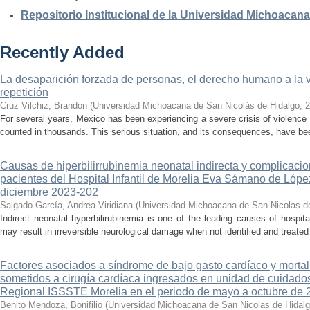
Repositorio Institucional de la Universidad Michoacan
Recently Added
La desaparición forzada de personas, el derecho humano a la ver
repetición
Cruz Vilchiz, Brandon
(
Universidad Michoacana de San Nicolás de Hidalgo
,
2
For several years, Mexico has been experiencing a severe crisis of violence 
counted in thousands. This serious situation, and its consequences, have be
Causas de hiperbilirrubinemia neonatal indirecta y complicaci
pacientes del Hospital Infantil de Morelia Eva Sámano de Lópe
diciembre 2023-202
Salgado García, Andrea Viridiana
(
Universidad Michoacana de San Nicolas d
Indirect neonatal hyperbilirubinemia is one of the leading causes of hospita
may result in irreversible neurological damage when not identified and treated 
Factores asociados a síndrome de bajo gasto cardíaco y mortal
sometidos a cirugía cardíaca ingresados en unidad de cuidados
Regional ISSSTE Morelia en el periodo de mayo a octubre de 
Benito Mendoza, Bonifilio
(
Universidad Michoacana de San Nicolas de Hidal