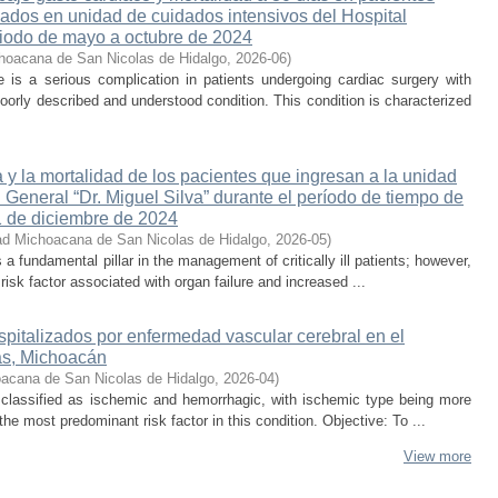
sados en unidad de cuidados intensivos del Hospital
iodo de mayo a octubre de 2024
hoacana de San Nicolas de Hidalgo
,
2026-06
)
is a serious complication in patients undergoing cardiac surgery with
oorly described and understood condition. This condition is characterized
 y la mortalidad de los pacientes que ingresan a la unidad
 General “Dr. Miguel Silva” durante el período de tiempo de
1 de diciembre de 2024
ad Michoacana de San Nicolas de Hidalgo
,
2026-05
)
s a fundamental pillar in the management of critically ill patients; however,
isk factor associated with organ failure and increased ...
spitalizados por enfermedad vascular cerebral en el
s, Michoacán
acana de San Nicolas de Hidalgo
,
2026-04
)
 classified as ischemic and hemorrhagic, with ischemic type being more
he most predominant risk factor in this condition. Objective: To ...
View more