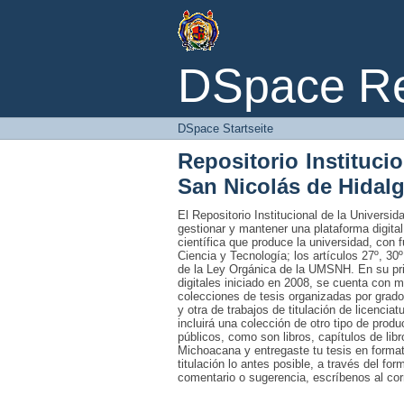
DSpace Startseite
DSpace Rep
DSpace Startseite
Repositorio Instituci
San Nicolás de Hidal
El Repositorio Institucional de la Univers
gestionar y mantener una plataforma digital
científica que produce la universidad, con 
Ciencia y Tecnología; los artículos 27º, 30º
de la Ley Orgánica de la UMSNH. En su prim
digitales iniciado en 2008, se cuenta con 
colecciones de tesis organizadas por grado
y otra de trabajos de titulación de licencia
incluirá una colección de otro tipo de prod
públicos, como son libros, capítulos de lib
Michoacana y entregaste tu tesis en formato
titulación lo antes posible, a través del fo
comentario o sugerencia, escríbenos al co