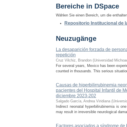
Bereiche in DSpace
Wählen Sie einen Bereich, um die enthalt
Repositorio Institucional de
Neuzugänge
La desaparición forzada de personas
repetición
Cruz Vilchiz, Brandon
(
Universidad Michoa
For several years, Mexico has been experien
counted in thousands. This serious situati
Causas de hiperbilirrubinemia neon
pacientes del Hospital Infantil de
diciembre 2023-202
Salgado García, Andrea Viridiana
(
Universi
Indirect neonatal hyperbilirubinemia is on
may result in irreversible neurological dama
Factores asociados a síndrome de b