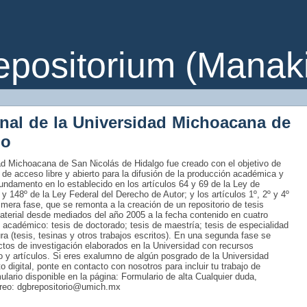
ositorium (Manakin
onal de la Universidad Michoacana de
go
idad Michoacana de San Nicolás de Hidalgo fue creado con el objetivo de
 de acceso libre y abierto para la difusión de la producción académica y
fundamento en lo establecido en los artículos 64 y 69 de la Ley de
 y 148º de la Ley Federal del Derecho de Autor; y los artículos 1º, 2º y 4º
era fase, que se remonta a la creación de un repositorio de tesis
material desde mediados del año 2005 a la fecha contenido en cuatro
 académico: tesis de doctorado; tesis de maestría; tesis de especialidad
tura (tesis, tesinas y otros trabajos escritos). En una segunda fase se
uctos de investigación elaborados en la Universidad con recursos
ro y artículos. Si eres exalumno de algún posgrado de la Universidad
 digital, ponte en contacto con nosotros para incluir tu trabajo de
rmulario disponible en la página: Formulario de alta Cualquier duda,
rreo: dgbrepositorio@umich.mx