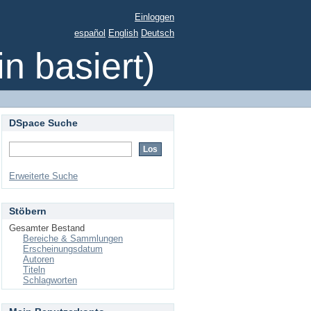
Einloggen
español
English
Deutsch
 basiert)
DSpace Suche
Erweiterte Suche
Stöbern
Gesamter Bestand
Bereiche & Sammlungen
Erscheinungsdatum
Autoren
Titeln
Schlagworten