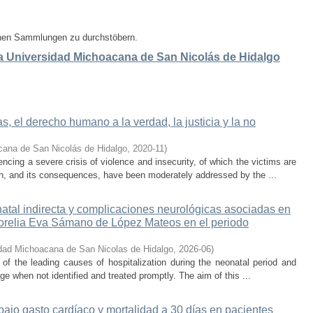
enen Sammlungen zu durchstöbern.
 la Universidad Michoacana de San Nicolás de Hidalgo
, el derecho humano a la verdad, la justicia y la no
cana de San Nicolás de Hidalgo
,
2020-11
)
cing a severe crisis of violence and insecurity, of which the victims are
on, and its consequences, have been moderately addressed by the ...
atal indirecta y complicaciones neurológicas asociadas en
 Morelia Eva Sámano de López Mateos en el periodo
dad Michoacana de San Nicolas de Hidalgo
,
2026-06
)
e of the leading causes of hospitalization during the neonatal period and
ge when not identified and treated promptly. The aim of this ...
ajo gasto cardíaco y mortalidad a 30 días en pacientes