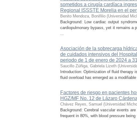
sometidos a cirugía cardíaca ingre
Regional ISSSTE Morelia en el per
Benito Mendoza, Bonifilio
(
Universidad Mic
Background: Low cardiac output syndrome 
cardiopulmonary bypass, yet it remains a p
...
Asociación de la sobrecarga hídrica
de cuidados intensivos del Hospital
periodo de 1 de enero de 2024 a 3
Saucillo Zúñiga, Gabriela Lizeth
(
Universid
Introduction: Optimization of fluid therapy i
fluid overload has emerged as a modifiable r
Factores de riesgo en pacientes ho
HGZ/MF No. 12 de Lázaro Cárdena
Chávez Reyes, Samuel
(
Universidad Micho
Background: Cerebral vascular events are
frequent in 80%, with blood pressure being t