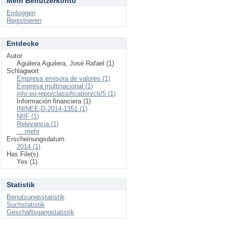
Mein Benutzerkonto
Einloggen
Registrieren
Entdecke
Autor
Aguilera Aguilera, José Rafael (1)
Schlagwort
Empresa emisora de valores (1)
Empresa multinacional (1)
info:eu-repo/classification/cti/5 (1)
Información financiera (1)
ININEE-D-2014-1351 (1)
NIIF (1)
Relevancia (1)
... mehr
Erscheinungsdatum
2014 (1)
Has File(s)
Yes (1)
Statistik
Benutzungsstatistik
Suchstatistik
Geschäftsgangstatistik