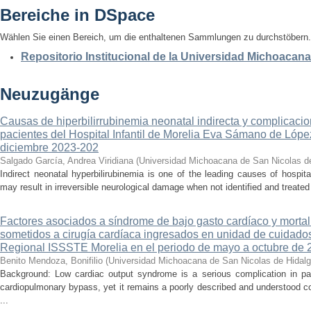
Bereiche in DSpace
Wählen Sie einen Bereich, um die enthaltenen Sammlungen zu durchstöbern.
Repositorio Institucional de la Universidad Michoacan
Neuzugänge
Causas de hiperbilirrubinemia neonatal indirecta y complicaci
pacientes del Hospital Infantil de Morelia Eva Sámano de Lópe
diciembre 2023-202
Salgado García, Andrea Viridiana
(
Universidad Michoacana de San Nicolas d
Indirect neonatal hyperbilirubinemia is one of the leading causes of hospita
may result in irreversible neurological damage when not identified and treated 
Factores asociados a síndrome de bajo gasto cardíaco y mortal
sometidos a cirugía cardíaca ingresados en unidad de cuidados
Regional ISSSTE Morelia en el periodo de mayo a octubre de 
Benito Mendoza, Bonifilio
(
Universidad Michoacana de San Nicolas de Hidal
Background: Low cardiac output syndrome is a serious complication in pat
cardiopulmonary bypass, yet it remains a poorly described and understood con
...