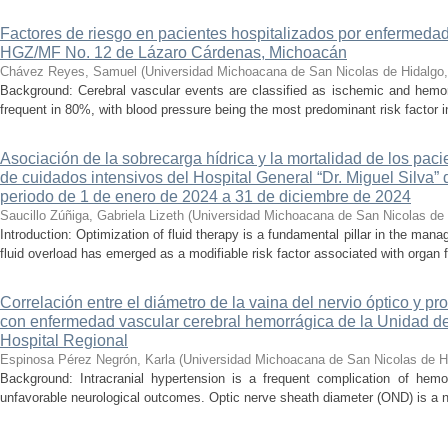
Factores de riesgo en pacientes hospitalizados por enfermedad
HGZ/MF No. 12 de Lázaro Cárdenas, Michoacán
Chávez Reyes, Samuel
(
Universidad Michoacana de San Nicolas de Hidalgo
Background: Cerebral vascular events are classified as ischemic and hemor
frequent in 80%, with blood pressure being the most predominant risk factor in 
Asociación de la sobrecarga hídrica y la mortalidad de los pac
de cuidados intensivos del Hospital General “Dr. Miguel Silva” 
periodo de 1 de enero de 2024 a 31 de diciembre de 2024
Saucillo Zúñiga, Gabriela Lizeth
(
Universidad Michoacana de San Nicolas de 
Introduction: Optimization of fluid therapy is a fundamental pillar in the manag
fluid overload has emerged as a modifiable risk factor associated with organ f
Correlación entre el diámetro de la vaina del nervio óptico y pr
con enfermedad vascular cerebral hemorrágica de la Unidad de
Hospital Regional
Espinosa Pérez Negrón, Karla
(
Universidad Michoacana de San Nicolas de H
Background: Intracranial hypertension is a frequent complication of hemo
unfavorable neurological outcomes. Optic nerve sheath diameter (OND) is a no