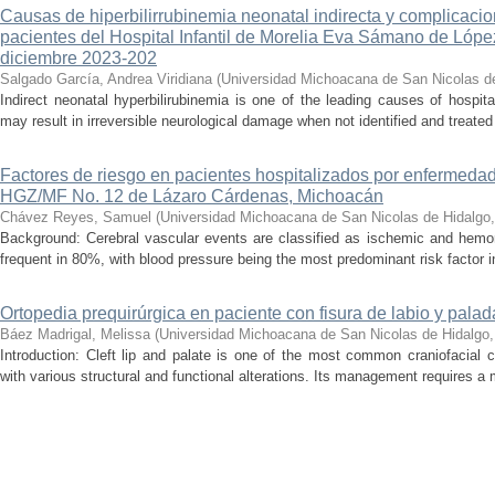
Causas de hiperbilirrubinemia neonatal indirecta y complicaci
pacientes del Hospital Infantil de Morelia Eva Sámano de Lópe
diciembre 2023-202
Salgado García, Andrea Viridiana
(
Universidad Michoacana de San Nicolas d
Indirect neonatal hyperbilirubinemia is one of the leading causes of hospita
may result in irreversible neurological damage when not identified and treated 
Factores de riesgo en pacientes hospitalizados por enfermedad
HGZ/MF No. 12 de Lázaro Cárdenas, Michoacán
Chávez Reyes, Samuel
(
Universidad Michoacana de San Nicolas de Hidalgo
Background: Cerebral vascular events are classified as ischemic and hemor
frequent in 80%, with blood pressure being the most predominant risk factor in 
Ortopedia prequirúrgica en paciente con fisura de labio y palada
Báez Madrigal, Melissa
(
Universidad Michoacana de San Nicolas de Hidalgo
Introduction: Cleft lip and palate is one of the most common craniofacial 
with various structural and functional alterations. Its management requires a m