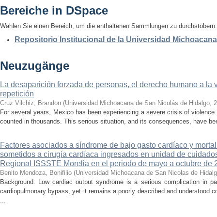
Bereiche in DSpace
Wählen Sie einen Bereich, um die enthaltenen Sammlungen zu durchstöbern.
Repositorio Institucional de la Universidad Michoacan
Neuzugänge
La desaparición forzada de personas, el derecho humano a la ver
repetición
Cruz Vilchiz, Brandon
(
Universidad Michoacana de San Nicolás de Hidalgo
,
2
For several years, Mexico has been experiencing a severe crisis of violence 
counted in thousands. This serious situation, and its consequences, have be
Factores asociados a síndrome de bajo gasto cardíaco y mortal
sometidos a cirugía cardíaca ingresados en unidad de cuidados
Regional ISSSTE Morelia en el periodo de mayo a octubre de 
Benito Mendoza, Bonifilio
(
Universidad Michoacana de San Nicolas de Hidal
Background: Low cardiac output syndrome is a serious complication in pat
cardiopulmonary bypass, yet it remains a poorly described and understood con
...