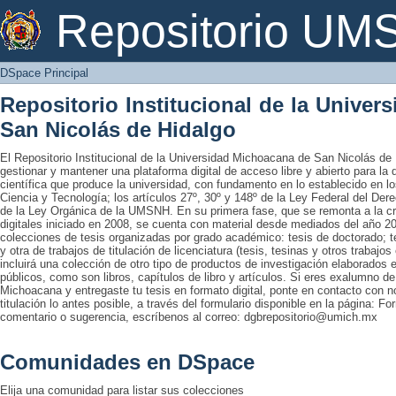
DSpace Principal
Repositorio U
DSpace Principal
Repositorio Institucional de la Unive
San Nicolás de Hidalgo
El Repositorio Institucional de la Universidad Michoacana de San Nicolás de 
gestionar y mantener una plataforma digital de acceso libre y abierto para la
científica que produce la universidad, con fundamento en lo establecido en lo
Ciencia y Tecnología; los artículos 27º, 30º y 148º de la Ley Federal del Derec
de la Ley Orgánica de la UMSNH. En su primera fase, que se remonta a la cre
digitales iniciado en 2008, se cuenta con material desde mediados del año 20
colecciones de tesis organizadas por grado académico: tesis de doctorado; te
y otra de trabajos de titulación de licenciatura (tesis, tesinas y otros trabaj
incluirá una colección de otro tipo de productos de investigación elaborados 
públicos, como son libros, capítulos de libro y artículos. Si eres exalumno d
Michoacana y entregaste tu tesis en formato digital, ponte en contacto con nos
titulación lo antes posible, a través del formulario disponible en la página: Fo
comentario o sugerencia, escríbenos al correo: dgbrepositorio@umich.mx
Comunidades en DSpace
Elija una comunidad para listar sus colecciones