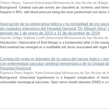
Chávez Reyes, Samuel
(
Universidad Michoacana de San Nicolas de Hidalgo
Background: Cerebral vascular events are classified as ischemic and hemor
frequent in 80%, with blood pressure being the most predominant risk factor in 
Asociación de la sobrecarga hídrica y la mortalidad de los pac
de cuidados intensivos del Hospital General “Dr. Miguel Silva” 
periodo de 1 de enero de 2024 a 31 de diciembre de 2024
Saucillo Zúñiga, Gabriela Lizeth
(
Universidad Michoacana de San Nicolas de 
Introduction: Optimization of fluid therapy is a fundamental pillar in the manag
fluid overload has emerged as a modifiable risk factor associated with organ f
Correlación entre el diámetro de la vaina del nervio óptico y pr
con enfermedad vascular cerebral hemorrágica de la Unidad de
Hospital Regional
Espinosa Pérez Negrón, Karla
(
Universidad Michoacana de San Nicolas de H
Background: Intracranial hypertension is a frequent complication of hemo
unfavorable neurological outcomes. Optic nerve sheath diameter (OND) is a no