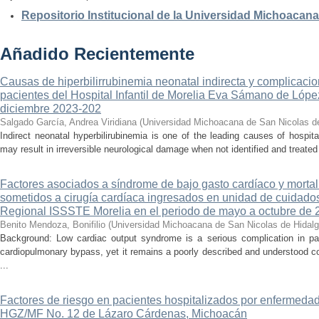
Repositorio Institucional de la Universidad Michoacan
Añadido Recientemente
Causas de hiperbilirrubinemia neonatal indirecta y complicaci
pacientes del Hospital Infantil de Morelia Eva Sámano de Lópe
diciembre 2023-202
Salgado García, Andrea Viridiana
(
Universidad Michoacana de San Nicolas d
Indirect neonatal hyperbilirubinemia is one of the leading causes of hospita
may result in irreversible neurological damage when not identified and treated 
Factores asociados a síndrome de bajo gasto cardíaco y mortal
sometidos a cirugía cardíaca ingresados en unidad de cuidados
Regional ISSSTE Morelia en el periodo de mayo a octubre de 
Benito Mendoza, Bonifilio
(
Universidad Michoacana de San Nicolas de Hidal
Background: Low cardiac output syndrome is a serious complication in pat
cardiopulmonary bypass, yet it remains a poorly described and understood con
...
Factores de riesgo en pacientes hospitalizados por enfermedad
HGZ/MF No. 12 de Lázaro Cárdenas, Michoacán