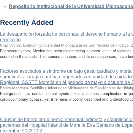
Repositorio Institucional de la Universidad Michoacan
Recently Added
La desaparición forzada de personas, el derecho humano a la ver
repetición
Cruz Vilchiz, Brandon
(
Universidad Michoacana de San Nicolás de Hidalgo
,
2
For several years, Mexico has been experiencing a severe crisis of violence 
counted in thousands. This serious situation, and its consequences, have be
Factores asociados a síndrome de bajo gasto cardíaco y mortal
sometidos a cirugía cardíaca ingresados en unidad de cuidados
Regional ISSSTE Morelia en el periodo de mayo a octubre de 
Benito Mendoza, Bonifilio
(
Universidad Michoacana de San Nicolas de Hidal
Background: Low cardiac output syndrome is a serious complication in pat
cardiopulmonary bypass, yet it remains a poorly described and understood con
...
Causas de hiperbilirrubinemia neonatal indirecta y complicaci
pacientes del Hospital Infantil de Morelia Eva Sámano de Lópe
diciembre 2023-202