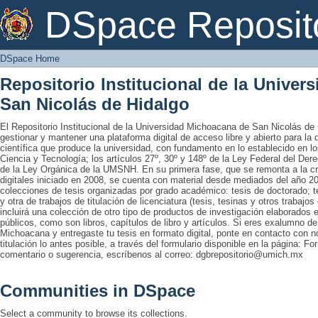
DSpace Home
DSpace Reposit
DSpace Home
Repositorio Institucional de la Unive
San Nicolás de Hidalgo
El Repositorio Institucional de la Universidad Michoacana de San Nicolás de 
gestionar y mantener una plataforma digital de acceso libre y abierto para la
científica que produce la universidad, con fundamento en lo establecido en lo
Ciencia y Tecnología; los artículos 27º, 30º y 148º de la Ley Federal del Derec
de la Ley Orgánica de la UMSNH. En su primera fase, que se remonta a la cre
digitales iniciado en 2008, se cuenta con material desde mediados del año 20
colecciones de tesis organizadas por grado académico: tesis de doctorado; te
y otra de trabajos de titulación de licenciatura (tesis, tesinas y otros trabaj
incluirá una colección de otro tipo de productos de investigación elaborados 
públicos, como son libros, capítulos de libro y artículos. Si eres exalumno d
Michoacana y entregaste tu tesis en formato digital, ponte en contacto con nos
titulación lo antes posible, a través del formulario disponible en la página: Fo
comentario o sugerencia, escríbenos al correo: dgbrepositorio@umich.mx
Communities in DSpace
Select a community to browse its collections.