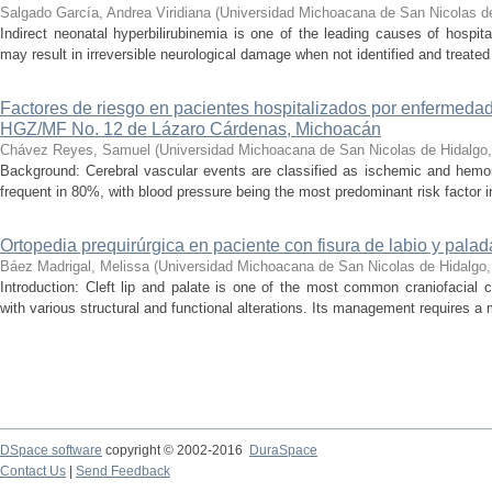
Salgado García, Andrea Viridiana
(
Universidad Michoacana de San Nicolas d
Indirect neonatal hyperbilirubinemia is one of the leading causes of hospita
may result in irreversible neurological damage when not identified and treated 
Factores de riesgo en pacientes hospitalizados por enfermedad
HGZ/MF No. 12 de Lázaro Cárdenas, Michoacán
Chávez Reyes, Samuel
(
Universidad Michoacana de San Nicolas de Hidalgo
Background: Cerebral vascular events are classified as ischemic and hemor
frequent in 80%, with blood pressure being the most predominant risk factor in 
Ortopedia prequirúrgica en paciente con fisura de labio y palada
Báez Madrigal, Melissa
(
Universidad Michoacana de San Nicolas de Hidalgo
Introduction: Cleft lip and palate is one of the most common craniofacial 
with various structural and functional alterations. Its management requires a m
DSpace software
copyright © 2002-2016
DuraSpace
Contact Us
|
Send Feedback