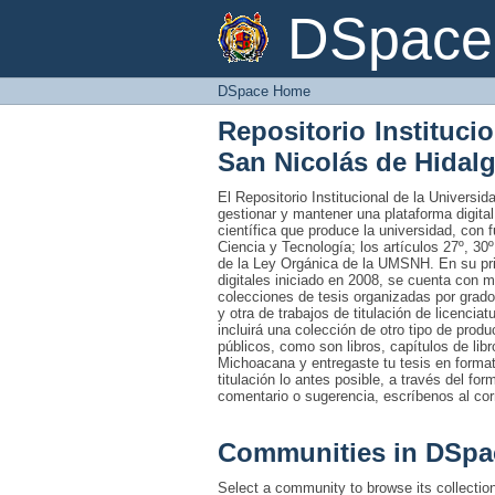
DSpace Home
DSpace 
DSpace Home
Repositorio Instituci
San Nicolás de Hidal
El Repositorio Institucional de la Univers
gestionar y mantener una plataforma digital
científica que produce la universidad, con 
Ciencia y Tecnología; los artículos 27º, 30º
de la Ley Orgánica de la UMSNH. En su prim
digitales iniciado en 2008, se cuenta con 
colecciones de tesis organizadas por grado
y otra de trabajos de titulación de licencia
incluirá una colección de otro tipo de prod
públicos, como son libros, capítulos de lib
Michoacana y entregaste tu tesis en formato
titulación lo antes posible, a través del fo
comentario o sugerencia, escríbenos al co
Communities in DSpa
Select a community to browse its collectio