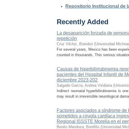
Repositorio Institucional de
Recently Added
La desaparición forzada de personas
repetición
Cruz Vilchiz, Brandon
(
Universidad Michoa
For several years, Mexico has been experien
counted in thousands. This serious situati
Causas de hiperbilirrubinemia neon
pacientes del Hospital Infantil de
diciembre 2023-202
Salgado García, Andrea Viridiana
(
Universi
Indirect neonatal hyperbilirubinemia is on
may result in irreversible neurological dama
Factores asociados a síndrome de b
sometidos a cirugía cardíaca ingre
Regional ISSSTE Morelia en el per
Benito Mendoza, Bonifilio
(
Universidad Mic