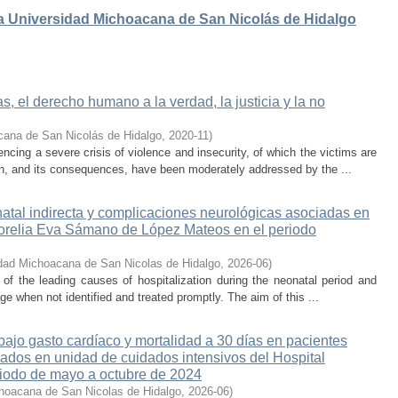
 la Universidad Michoacana de San Nicolás de Hidalgo
, el derecho humano a la verdad, la justicia y la no
cana de San Nicolás de Hidalgo
,
2020-11
)
cing a severe crisis of violence and insecurity, of which the victims are
on, and its consequences, have been moderately addressed by the ...
atal indirecta y complicaciones neurológicas asociadas en
 Morelia Eva Sámano de López Mateos en el periodo
dad Michoacana de San Nicolas de Hidalgo
,
2026-06
)
e of the leading causes of hospitalization during the neonatal period and
ge when not identified and treated promptly. The aim of this ...
ajo gasto cardíaco y mortalidad a 30 días en pacientes
sados en unidad de cuidados intensivos del Hospital
iodo de mayo a octubre de 2024
hoacana de San Nicolas de Hidalgo
,
2026-06
)