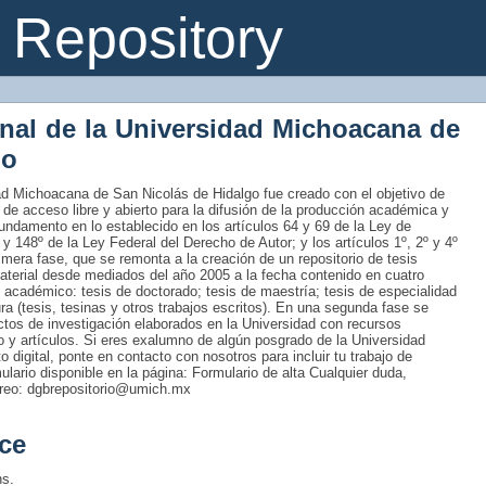
Repository
onal de la Universidad Michoacana de
go
idad Michoacana de San Nicolás de Hidalgo fue creado con el objetivo de
 de acceso libre y abierto para la difusión de la producción académica y
fundamento en lo establecido en los artículos 64 y 69 de la Ley de
 y 148º de la Ley Federal del Derecho de Autor; y los artículos 1º, 2º y 4º
era fase, que se remonta a la creación de un repositorio de tesis
material desde mediados del año 2005 a la fecha contenido en cuatro
 académico: tesis de doctorado; tesis de maestría; tesis de especialidad
tura (tesis, tesinas y otros trabajos escritos). En una segunda fase se
uctos de investigación elaborados en la Universidad con recursos
ro y artículos. Si eres exalumno de algún posgrado de la Universidad
 digital, ponte en contacto con nosotros para incluir tu trabajo de
rmulario disponible en la página: Formulario de alta Cualquier duda,
rreo: dgbrepositorio@umich.mx
ce
ns.