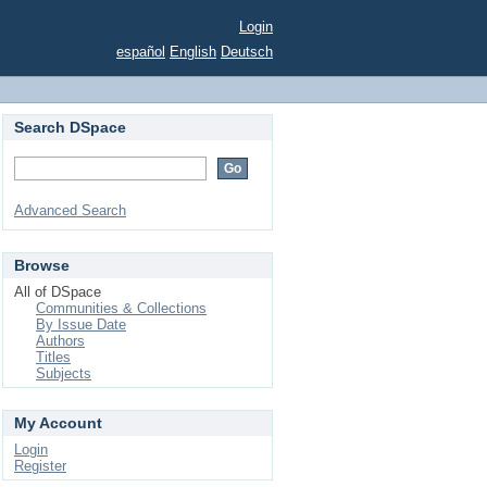
Login
español
English
Deutsch
Search DSpace
Advanced Search
Browse
All of DSpace
Communities & Collections
By Issue Date
Authors
Titles
Subjects
My Account
Login
Register