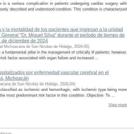
is a serious complication in patients undergoing cardiac surgery with
oorly described and understood condition. This condition is characterized
 y la mortalidad de los pacientes que ingresan a la unidad
 General “Dr. Miguel Silva” durante el período de tiempo de
1 de diciembre de 2024
ad Michoacana de San Nicolas de Hidalgo
,
2026-05
)
s a fundamental pillar in the management of critically ill patients; however,
isk factor associated with organ failure and increased ...
spitalizados por enfermedad vascular cerebral en el
s, Michoacán
acana de San Nicolas de Hidalgo
,
2026-04
)
 classified as ischemic and hemorrhagic, with ischemic type being more
he most predominant risk factor in this condition. Objective: To ...
View more