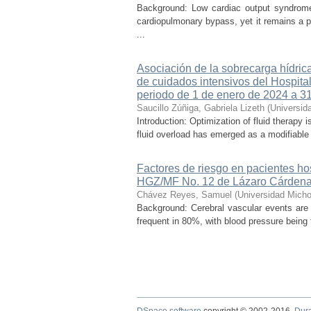
Background: Low cardiac output syndrome 
cardiopulmonary bypass, yet it remains a p
...
Asociación de la sobrecarga hídrica
de cuidados intensivos del Hospital
periodo de 1 de enero de 2024 a 3
Saucillo Zúñiga, Gabriela Lizeth
(
Universid
Introduction: Optimization of fluid therapy i
fluid overload has emerged as a modifiable r
Factores de riesgo en pacientes ho
HGZ/MF No. 12 de Lázaro Cárdena
Chávez Reyes, Samuel
(
Universidad Micho
Background: Cerebral vascular events are
frequent in 80%, with blood pressure being t