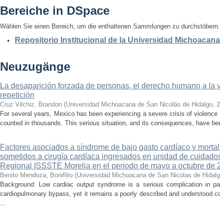
Bereiche in DSpace
Wählen Sie einen Bereich, um die enthaltenen Sammlungen zu durchstöbern.
Repositorio Institucional de la Universidad Michoacan
Neuzugänge
La desaparición forzada de personas, el derecho humano a la ver
repetición
Cruz Vilchiz, Brandon
(
Universidad Michoacana de San Nicolás de Hidalgo
,
2
For several years, Mexico has been experiencing a severe crisis of violence 
counted in thousands. This serious situation, and its consequences, have be
Factores asociados a síndrome de bajo gasto cardíaco y mortal
sometidos a cirugía cardíaca ingresados en unidad de cuidados
Regional ISSSTE Morelia en el periodo de mayo a octubre de 
Benito Mendoza, Bonifilio
(
Universidad Michoacana de San Nicolas de Hidal
Background: Low cardiac output syndrome is a serious complication in pat
cardiopulmonary bypass, yet it remains a poorly described and understood con
...