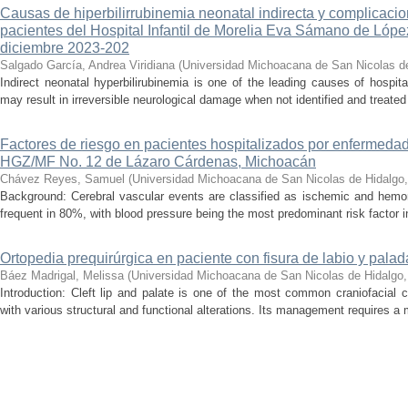
Causas de hiperbilirrubinemia neonatal indirecta y complicaci
pacientes del Hospital Infantil de Morelia Eva Sámano de Lópe
diciembre 2023-202
Salgado García, Andrea Viridiana
(
Universidad Michoacana de San Nicolas d
Indirect neonatal hyperbilirubinemia is one of the leading causes of hospita
may result in irreversible neurological damage when not identified and treated 
Factores de riesgo en pacientes hospitalizados por enfermedad
HGZ/MF No. 12 de Lázaro Cárdenas, Michoacán
Chávez Reyes, Samuel
(
Universidad Michoacana de San Nicolas de Hidalgo
Background: Cerebral vascular events are classified as ischemic and hemor
frequent in 80%, with blood pressure being the most predominant risk factor in 
Ortopedia prequirúrgica en paciente con fisura de labio y palada
Báez Madrigal, Melissa
(
Universidad Michoacana de San Nicolas de Hidalgo
Introduction: Cleft lip and palate is one of the most common craniofacial 
with various structural and functional alterations. Its management requires a m