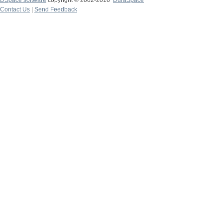
DSpace software
copyright © 2002-2016
DuraSpace
Contact Us
|
Send Feedback