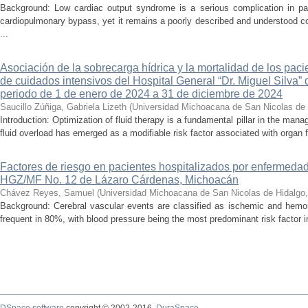
Background: Low cardiac output syndrome is a serious complication in pat
cardiopulmonary bypass, yet it remains a poorly described and understood con
...
Asociación de la sobrecarga hídrica y la mortalidad de los pac
de cuidados intensivos del Hospital General “Dr. Miguel Silva” 
periodo de 1 de enero de 2024 a 31 de diciembre de 2024
Saucillo Zúñiga, Gabriela Lizeth
(
Universidad Michoacana de San Nicolas de 
Introduction: Optimization of fluid therapy is a fundamental pillar in the manag
fluid overload has emerged as a modifiable risk factor associated with organ f
Factores de riesgo en pacientes hospitalizados por enfermedad
HGZ/MF No. 12 de Lázaro Cárdenas, Michoacán
Chávez Reyes, Samuel
(
Universidad Michoacana de San Nicolas de Hidalgo
Background: Cerebral vascular events are classified as ischemic and hemor
frequent in 80%, with blood pressure being the most predominant risk factor in 