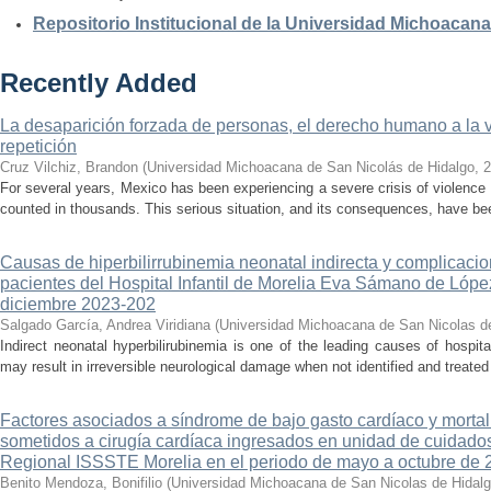
Repositorio Institucional de la Universidad Michoacan
Recently Added
La desaparición forzada de personas, el derecho humano a la ver
repetición
Cruz Vilchiz, Brandon
(
Universidad Michoacana de San Nicolás de Hidalgo
,
2
For several years, Mexico has been experiencing a severe crisis of violence 
counted in thousands. This serious situation, and its consequences, have be
Causas de hiperbilirrubinemia neonatal indirecta y complicaci
pacientes del Hospital Infantil de Morelia Eva Sámano de Lópe
diciembre 2023-202
Salgado García, Andrea Viridiana
(
Universidad Michoacana de San Nicolas d
Indirect neonatal hyperbilirubinemia is one of the leading causes of hospita
may result in irreversible neurological damage when not identified and treated 
Factores asociados a síndrome de bajo gasto cardíaco y mortal
sometidos a cirugía cardíaca ingresados en unidad de cuidados
Regional ISSSTE Morelia en el periodo de mayo a octubre de 
Benito Mendoza, Bonifilio
(
Universidad Michoacana de San Nicolas de Hidal