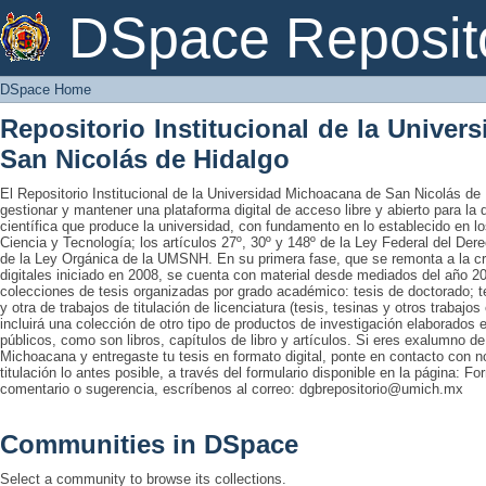
DSpace Home
DSpace Reposit
DSpace Home
Repositorio Institucional de la Unive
San Nicolás de Hidalgo
El Repositorio Institucional de la Universidad Michoacana de San Nicolás de 
gestionar y mantener una plataforma digital de acceso libre y abierto para la
científica que produce la universidad, con fundamento en lo establecido en lo
Ciencia y Tecnología; los artículos 27º, 30º y 148º de la Ley Federal del Derec
de la Ley Orgánica de la UMSNH. En su primera fase, que se remonta a la cre
digitales iniciado en 2008, se cuenta con material desde mediados del año 20
colecciones de tesis organizadas por grado académico: tesis de doctorado; te
y otra de trabajos de titulación de licenciatura (tesis, tesinas y otros trabaj
incluirá una colección de otro tipo de productos de investigación elaborados 
públicos, como son libros, capítulos de libro y artículos. Si eres exalumno d
Michoacana y entregaste tu tesis en formato digital, ponte en contacto con nos
titulación lo antes posible, a través del formulario disponible en la página: Fo
comentario o sugerencia, escríbenos al correo: dgbrepositorio@umich.mx
Communities in DSpace
Select a community to browse its collections.