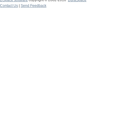
DSpace software
copyright © 2002-2016
DuraSpace
Contact Us
|
Send Feedback