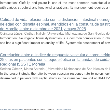
Introduction: Cleft lip and palate is one of the most common craniofacial 
with various structural and functional alterations. Its management requires a m
Calidad de vida relacionada con la disfunción intestinal neuro
de edad con disrafia espinal, atendidos en la consulta de gastro
de Morelia, entre diciembre de 2021 y mayo 2025
Quintana López, Cinthya Nallely
(
Universidad Michoacana de San Nicolas de
Introduction: Neurogenic bowel dysfunction is a common complication in chi
and has a significant impact on quality of life. Systematic assessment of bow
Correlación entre el índice de respuesta vascular a norepinefri
28 días en pacientes con choque séptico en la unidad de cuidad
Regional ISSSTE Morelia
Sedano Gómez, Marco Antonio
(
Universidad Michoacana de San Nicolas de 
In the present study, the ratio between vascular response rate to norepine
determined in patients with septic shock in the intensive care unit at HRM IS