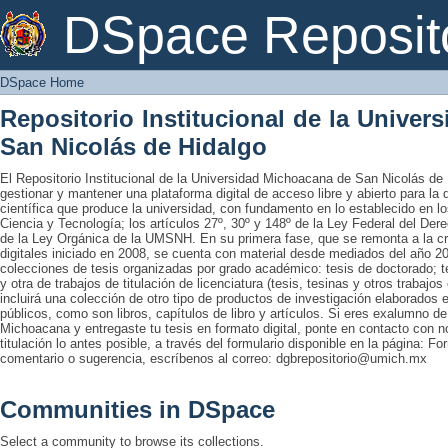
DSpace Home
DSpace Reposit
DSpace Home
Repositorio Institucional de la Unive
San Nicolás de Hidalgo
El Repositorio Institucional de la Universidad Michoacana de San Nicolás de 
gestionar y mantener una plataforma digital de acceso libre y abierto para la
científica que produce la universidad, con fundamento en lo establecido en lo
Ciencia y Tecnología; los artículos 27º, 30º y 148º de la Ley Federal del Derec
de la Ley Orgánica de la UMSNH. En su primera fase, que se remonta a la cre
digitales iniciado en 2008, se cuenta con material desde mediados del año 20
colecciones de tesis organizadas por grado académico: tesis de doctorado; te
y otra de trabajos de titulación de licenciatura (tesis, tesinas y otros trabaj
incluirá una colección de otro tipo de productos de investigación elaborados 
públicos, como son libros, capítulos de libro y artículos. Si eres exalumno d
Michoacana y entregaste tu tesis en formato digital, ponte en contacto con nos
titulación lo antes posible, a través del formulario disponible en la página: Fo
comentario o sugerencia, escríbenos al correo: dgbrepositorio@umich.mx
Communities in DSpace
Select a community to browse its collections.