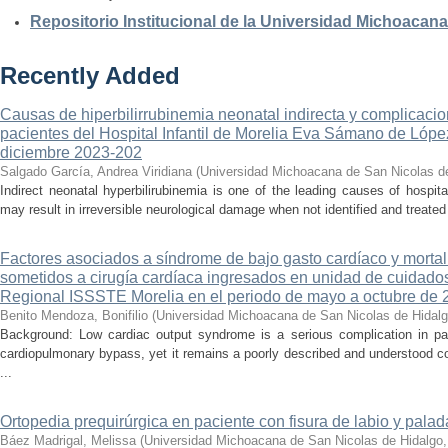
Repositorio Institucional de la Universidad Michoacan
Recently Added
Causas de hiperbilirrubinemia neonatal indirecta y complicaci
pacientes del Hospital Infantil de Morelia Eva Sámano de Lópe
diciembre 2023-202
Salgado García, Andrea Viridiana
(
Universidad Michoacana de San Nicolas d
Indirect neonatal hyperbilirubinemia is one of the leading causes of hospita
may result in irreversible neurological damage when not identified and treated 
Factores asociados a síndrome de bajo gasto cardíaco y mortal
sometidos a cirugía cardíaca ingresados en unidad de cuidados
Regional ISSSTE Morelia en el periodo de mayo a octubre de 
Benito Mendoza, Bonifilio
(
Universidad Michoacana de San Nicolas de Hidal
Background: Low cardiac output syndrome is a serious complication in pat
cardiopulmonary bypass, yet it remains a poorly described and understood con
...
Ortopedia prequirúrgica en paciente con fisura de labio y palada
Báez Madrigal, Melissa
(
Universidad Michoacana de San Nicolas de Hidalgo