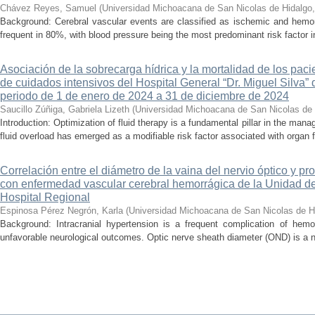
Chávez Reyes, Samuel
(
Universidad Michoacana de San Nicolas de Hidalgo
Background: Cerebral vascular events are classified as ischemic and hemor
frequent in 80%, with blood pressure being the most predominant risk factor in 
Asociación de la sobrecarga hídrica y la mortalidad de los pac
de cuidados intensivos del Hospital General “Dr. Miguel Silva” 
periodo de 1 de enero de 2024 a 31 de diciembre de 2024
Saucillo Zúñiga, Gabriela Lizeth
(
Universidad Michoacana de San Nicolas de 
Introduction: Optimization of fluid therapy is a fundamental pillar in the manag
fluid overload has emerged as a modifiable risk factor associated with organ f
Correlación entre el diámetro de la vaina del nervio óptico y pr
con enfermedad vascular cerebral hemorrágica de la Unidad de
Hospital Regional
Espinosa Pérez Negrón, Karla
(
Universidad Michoacana de San Nicolas de H
Background: Intracranial hypertension is a frequent complication of hemo
unfavorable neurological outcomes. Optic nerve sheath diameter (OND) is a no