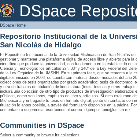
DSpace Home
DSpace Reposit
DSpace Home
Repositorio Institucional de la Unive
San Nicolás de Hidalgo
El Repositorio Institucional de la Universidad Michoacana de San Nicolás de 
gestionar y mantener una plataforma digital de acceso libre y abierto para la
científica que produce la universidad, con fundamento en lo establecido en lo
Ciencia y Tecnología; los artículos 27º, 30º y 148º de la Ley Federal del Derec
de la Ley Orgánica de la UMSNH. En su primera fase, que se remonta a la cre
digitales iniciado en 2008, se cuenta con material desde mediados del año 20
colecciones de tesis organizadas por grado académico: tesis de doctorado; te
y otra de trabajos de titulación de licenciatura (tesis, tesinas y otros trabaj
incluirá una colección de otro tipo de productos de investigación elaborados 
públicos, como son libros, capítulos de libro y artículos. Si eres exalumno d
Michoacana y entregaste tu tesis en formato digital, ponte en contacto con nos
titulación lo antes posible, a través del formulario disponible en la página: Fo
comentario o sugerencia, escríbenos al correo: dgbrepositorio@umich.mx
Communities in DSpace
Select a community to browse its collections.