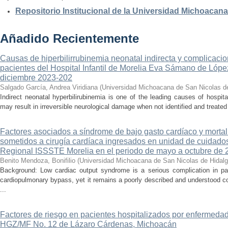
Repositorio Institucional de la Universidad Michoacan
Añadido Recientemente
Causas de hiperbilirrubinemia neonatal indirecta y complicaci
pacientes del Hospital Infantil de Morelia Eva Sámano de Lópe
diciembre 2023-202
Salgado García, Andrea Viridiana
(
Universidad Michoacana de San Nicolas d
Indirect neonatal hyperbilirubinemia is one of the leading causes of hospita
may result in irreversible neurological damage when not identified and treated 
Factores asociados a síndrome de bajo gasto cardíaco y mortal
sometidos a cirugía cardíaca ingresados en unidad de cuidados
Regional ISSSTE Morelia en el periodo de mayo a octubre de 
Benito Mendoza, Bonifilio
(
Universidad Michoacana de San Nicolas de Hidal
Background: Low cardiac output syndrome is a serious complication in pat
cardiopulmonary bypass, yet it remains a poorly described and understood con
...
Factores de riesgo en pacientes hospitalizados por enfermedad
HGZ/MF No. 12 de Lázaro Cárdenas, Michoacán