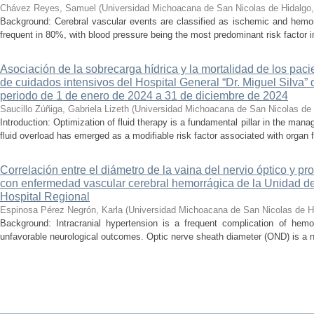
Chávez Reyes, Samuel
(
Universidad Michoacana de San Nicolas de Hidalgo
Background: Cerebral vascular events are classified as ischemic and hemor
frequent in 80%, with blood pressure being the most predominant risk factor in 
Asociación de la sobrecarga hídrica y la mortalidad de los pac
de cuidados intensivos del Hospital General “Dr. Miguel Silva” 
periodo de 1 de enero de 2024 a 31 de diciembre de 2024
Saucillo Zúñiga, Gabriela Lizeth
(
Universidad Michoacana de San Nicolas de 
Introduction: Optimization of fluid therapy is a fundamental pillar in the manag
fluid overload has emerged as a modifiable risk factor associated with organ f
Correlación entre el diámetro de la vaina del nervio óptico y pr
con enfermedad vascular cerebral hemorrágica de la Unidad de
Hospital Regional
Espinosa Pérez Negrón, Karla
(
Universidad Michoacana de San Nicolas de H
Background: Intracranial hypertension is a frequent complication of hemo
unfavorable neurological outcomes. Optic nerve sheath diameter (OND) is a no