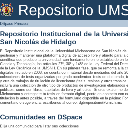
DSpace Principal
Repositorio U
DSpace Principal
Repositorio Institucional de la Unive
San Nicolás de Hidalgo
El Repositorio Institucional de la Universidad Michoacana de San Nicolás de 
gestionar y mantener una plataforma digital de acceso libre y abierto para la
científica que produce la universidad, con fundamento en lo establecido en lo
Ciencia y Tecnología; los artículos 27º, 30º y 148º de la Ley Federal del Derec
de la Ley Orgánica de la UMSNH. En su primera fase, que se remonta a la cre
digitales iniciado en 2008, se cuenta con material desde mediados del año 20
colecciones de tesis organizadas por grado académico: tesis de doctorado; te
y otra de trabajos de titulación de licenciatura (tesis, tesinas y otros trabaj
incluirá una colección de otro tipo de productos de investigación elaborados 
públicos, como son libros, capítulos de libro y artículos. Si eres exalumno d
Michoacana y entregaste tu tesis en formato digital, ponte en contacto con nos
titulación lo antes posible, a través del formulario disponible en la página: Fo
comentario o sugerencia, escríbenos al correo: dgbrepositorio@umich.mx
Comunidades en DSpace
Elija una comunidad para listar sus colecciones