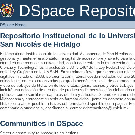
DSpace Home
DSpace Reposit
DSpace Home
Repositorio Institucional de la Unive
San Nicolás de Hidalgo
El Repositorio Institucional de la Universidad Michoacana de San Nicolás de 
gestionar y mantener una plataforma digital de acceso libre y abierto para la
científica que produce la universidad, con fundamento en lo establecido en lo
Ciencia y Tecnología; los artículos 27º, 30º y 148º de la Ley Federal del Derec
de la Ley Orgánica de la UMSNH. En su primera fase, que se remonta a la cre
digitales iniciado en 2008, se cuenta con material desde mediados del año 20
colecciones de tesis organizadas por grado académico: tesis de doctorado; te
y otra de trabajos de titulación de licenciatura (tesis, tesinas y otros trabaj
incluirá una colección de otro tipo de productos de investigación elaborados 
públicos, como son libros, capítulos de libro y artículos. Si eres exalumno d
Michoacana y entregaste tu tesis en formato digital, ponte en contacto con nos
titulación lo antes posible, a través del formulario disponible en la página: Fo
comentario o sugerencia, escríbenos al correo: dgbrepositorio@umich.mx
Communities in DSpace
Select a community to browse its collections.