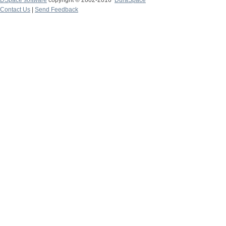
DSpace software
copyright © 2002-2016
DuraSpace
Contact Us
|
Send Feedback