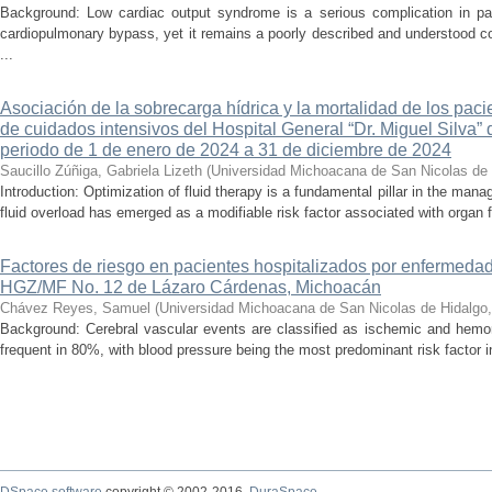
Background: Low cardiac output syndrome is a serious complication in pat
cardiopulmonary bypass, yet it remains a poorly described and understood con
...
Asociación de la sobrecarga hídrica y la mortalidad de los pac
de cuidados intensivos del Hospital General “Dr. Miguel Silva” 
periodo de 1 de enero de 2024 a 31 de diciembre de 2024
Saucillo Zúñiga, Gabriela Lizeth
(
Universidad Michoacana de San Nicolas de 
Introduction: Optimization of fluid therapy is a fundamental pillar in the manag
fluid overload has emerged as a modifiable risk factor associated with organ f
Factores de riesgo en pacientes hospitalizados por enfermedad
HGZ/MF No. 12 de Lázaro Cárdenas, Michoacán
Chávez Reyes, Samuel
(
Universidad Michoacana de San Nicolas de Hidalgo
Background: Cerebral vascular events are classified as ischemic and hemor
frequent in 80%, with blood pressure being the most predominant risk factor in 