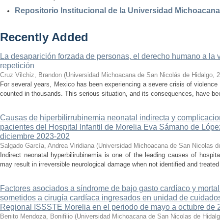
Repositorio Institucional de la Universidad Michoacan
Recently Added
La desaparición forzada de personas, el derecho humano a la ver
repetición
Cruz Vilchiz, Brandon
(
Universidad Michoacana de San Nicolás de Hidalgo
,
2
For several years, Mexico has been experiencing a severe crisis of violence 
counted in thousands. This serious situation, and its consequences, have be
Causas de hiperbilirrubinemia neonatal indirecta y complicaci
pacientes del Hospital Infantil de Morelia Eva Sámano de Lópe
diciembre 2023-202
Salgado García, Andrea Viridiana
(
Universidad Michoacana de San Nicolas d
Indirect neonatal hyperbilirubinemia is one of the leading causes of hospita
may result in irreversible neurological damage when not identified and treated 
Factores asociados a síndrome de bajo gasto cardíaco y mortal
sometidos a cirugía cardíaca ingresados en unidad de cuidados
Regional ISSSTE Morelia en el periodo de mayo a octubre de 
Benito Mendoza, Bonifilio
(
Universidad Michoacana de San Nicolas de Hidal