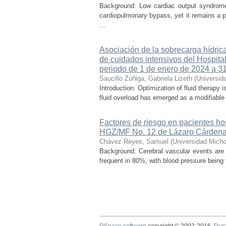
Background: Low cardiac output syndrome 
cardiopulmonary bypass, yet it remains a p
...
Asociación de la sobrecarga hídrica
de cuidados intensivos del Hospital
periodo de 1 de enero de 2024 a 3
Saucillo Zúñiga, Gabriela Lizeth
(
Universid
Introduction: Optimization of fluid therapy i
fluid overload has emerged as a modifiable r
Factores de riesgo en pacientes ho
HGZ/MF No. 12 de Lázaro Cárdena
Chávez Reyes, Samuel
(
Universidad Micho
Background: Cerebral vascular events are
frequent in 80%, with blood pressure being t