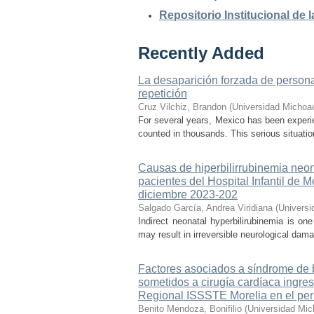
Repositorio Institucional de
Recently Added
La desaparición forzada de personas
repetición
Cruz Vilchiz, Brandon
(
Universidad Michoa
For several years, Mexico has been experien
counted in thousands. This serious situati
Causas de hiperbilirrubinemia neon
pacientes del Hospital Infantil de
diciembre 2023-202
Salgado García, Andrea Viridiana
(
Universi
Indirect neonatal hyperbilirubinemia is on
may result in irreversible neurological dama
Factores asociados a síndrome de b
sometidos a cirugía cardíaca ingre
Regional ISSSTE Morelia en el per
Benito Mendoza, Bonifilio
(
Universidad Mic