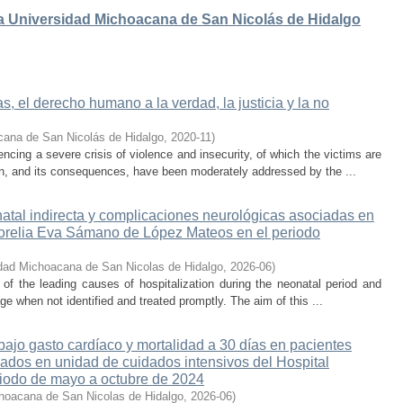
 la Universidad Michoacana de San Nicolás de Hidalgo
, el derecho humano a la verdad, la justicia y la no
cana de San Nicolás de Hidalgo
,
2020-11
)
cing a severe crisis of violence and insecurity, of which the victims are
on, and its consequences, have been moderately addressed by the ...
atal indirecta y complicaciones neurológicas asociadas en
 Morelia Eva Sámano de López Mateos en el periodo
dad Michoacana de San Nicolas de Hidalgo
,
2026-06
)
e of the leading causes of hospitalization during the neonatal period and
ge when not identified and treated promptly. The aim of this ...
ajo gasto cardíaco y mortalidad a 30 días en pacientes
sados en unidad de cuidados intensivos del Hospital
iodo de mayo a octubre de 2024
hoacana de San Nicolas de Hidalgo
,
2026-06
)