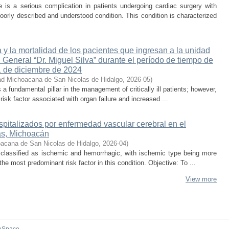
is a serious complication in patients undergoing cardiac surgery with
oorly described and understood condition. This condition is characterized
 y la mortalidad de los pacientes que ingresan a la unidad
 General “Dr. Miguel Silva” durante el período de tiempo de
1 de diciembre de 2024
ad Michoacana de San Nicolas de Hidalgo
,
2026-05
)
s a fundamental pillar in the management of critically ill patients; however,
isk factor associated with organ failure and increased ...
spitalizados por enfermedad vascular cerebral en el
s, Michoacán
acana de San Nicolas de Hidalgo
,
2026-04
)
 classified as ischemic and hemorrhagic, with ischemic type being more
he most predominant risk factor in this condition. Objective: To ...
View more