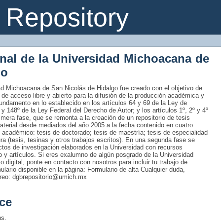
Repository
onal de la Universidad Michoacana de
go
idad Michoacana de San Nicolás de Hidalgo fue creado con el objetivo de
 de acceso libre y abierto para la difusión de la producción académica y
fundamento en lo establecido en los artículos 64 y 69 de la Ley de
 y 148º de la Ley Federal del Derecho de Autor; y los artículos 1º, 2º y 4º
era fase, que se remonta a la creación de un repositorio de tesis
material desde mediados del año 2005 a la fecha contenido en cuatro
 académico: tesis de doctorado; tesis de maestría; tesis de especialidad
tura (tesis, tesinas y otros trabajos escritos). En una segunda fase se
uctos de investigación elaborados en la Universidad con recursos
ro y artículos. Si eres exalumno de algún posgrado de la Universidad
 digital, ponte en contacto con nosotros para incluir tu trabajo de
rmulario disponible en la página: Formulario de alta Cualquier duda,
rreo: dgbrepositorio@umich.mx
ce
ns.