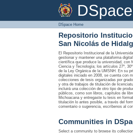
DSpace Home
DSpace 
DSpace Home
Repositorio Instituci
San Nicolás de Hidal
El Repositorio Institucional de la Univers
gestionar y mantener una plataforma digital
científica que produce la universidad, con 
Ciencia y Tecnología; los artículos 27º, 30º
de la Ley Orgánica de la UMSNH. En su prim
digitales iniciado en 2008, se cuenta con 
colecciones de tesis organizadas por grado
y otra de trabajos de titulación de licencia
incluirá una colección de otro tipo de prod
públicos, como son libros, capítulos de lib
Michoacana y entregaste tu tesis en formato
titulación lo antes posible, a través del fo
comentario o sugerencia, escríbenos al co
Communities in DSpa
Select a community to browse its collectio