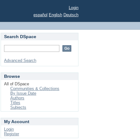
Login
español
English
Deutsch
Search DSpace
Advanced Search
Browse
All of DSpace
Communities & Collections
By Issue Date
Authors
Titles
Subjects
My Account
Login
Register